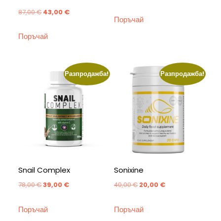
Original
Текущата
87,00
€
43,00
€
Поръчай
price
цена
Поръчай
was:
е:
87,00 €.
43,00 €.
Разпродажба!
Разпродажба!
Snail Complex
Sonixine
Original
Текущата
Original
Текущата
78,00
€
39,00
€
40,00
€
20,00
€
price
цена
price
цена
Поръчай
Поръчай
was:
е:
was:
е: