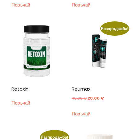
Поръчай
Поръчай
was:
е:
58,00 €.
29,00 €.
Разпродажба!
Retoxin
Reumax
Original
Текущата
40,00
€
20,00
€
Поръчай
price
цена
Поръчай
was:
е:
40,00 €.
20,00 €.
Разпродажба!