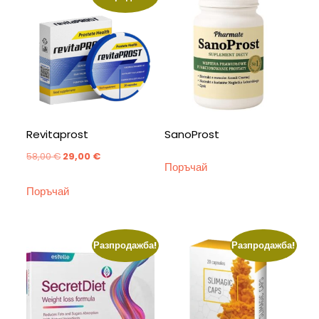
Revitaprost
SanoProst
Original
Текущата
58,00
€
29,00
€
Поръчай
price
цена
Поръчай
was:
е:
58,00 €.
29,00 €.
Разпродажба!
Разпродажба!