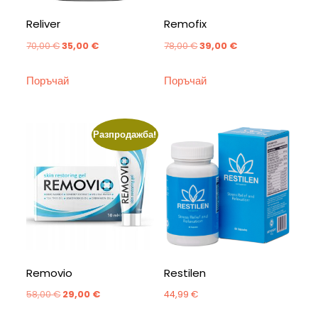
Reliver
Remofix
Original
Текущата
Original
Текущата
70,00
€
35,00
€
78,00
€
39,00
€
price
цена
price
цена
Поръчай
Поръчай
was:
е:
was:
е:
70,00 €.
35,00 €.
78,00 €.
39,00 €.
Разпродажба!
Removio
Restilen
Original
Текущата
58,00
€
29,00
€
44,99
€
price
цена