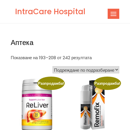
Skip
IntraCare Hospital
to
content
Аптека
Показване на 193–208 от 242 резултата
Разпродажба!
Разпродажба!