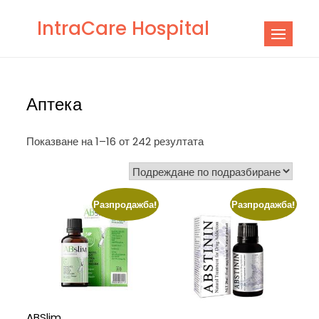
Skip
IntraCare Hospital
to
content
Аптека
Показване на 1–16 от 242 резултата
Разпродажба!
Разпродажба!
ABSlim