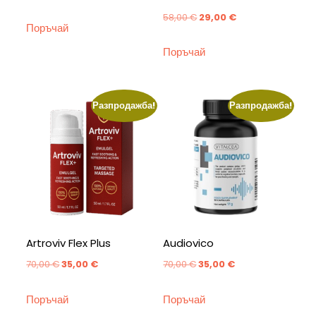
Original
Текущата
58,00
€
29,00
€
Поръчай
price
цена
Поръчай
was:
е:
58,00 €.
29,00 €.
Разпродажба!
Разпродажба!
Artroviv Flex Plus
Audiovico
Original
Текущата
Original
Текущата
70,00
€
35,00
€
70,00
€
35,00
€
price
цена
price
цена
Поръчай
Поръчай
was:
е:
was:
е: