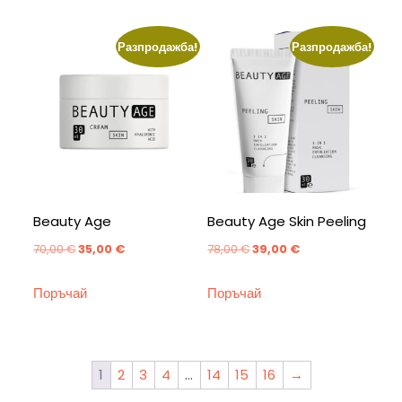
70,00 €.
35,00 €.
70,00 €.
35,00 €.
Разпродажба!
Разпродажба!
Beauty Age
Beauty Age Skin Peeling
Original
Текущата
Original
Текущата
70,00
€
35,00
€
78,00
€
39,00
€
price
цена
price
цена
Поръчай
Поръчай
was:
е:
was:
е:
70,00 €.
35,00 €.
78,00 €.
39,00 €.
1
2
3
4
…
14
15
16
→