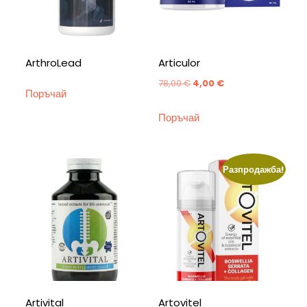
ArthroLead
Articulor
Original
Текущата
78,00
€
4,00
€
Поръчай
price
цена
Поръчай
was:
е:
78,00 €.
4,00 €.
Разпродажба!
Artivital
Artovitel