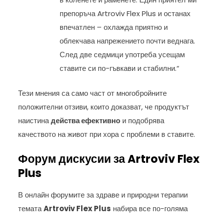
препоръча Artroviv Flex Plus и останах
впечатлен – охлажда приятно и
облекчава напрежението почти веднага.
След две седмици употреба усещам
ставите си по-гъвкави и стабилни.“
Тези мнения са само част от многобройните
положителни отзиви, които доказват, че продуктът
наистина
действа ефективно
и подобрява
качеството на живот при хора с проблеми в ставите.
Форум дискусии за Artroviv Flex
Plus
В онлайн форумите за здраве и природни терапии
темата
Artroviv Flex Plus
набира все по-голяма