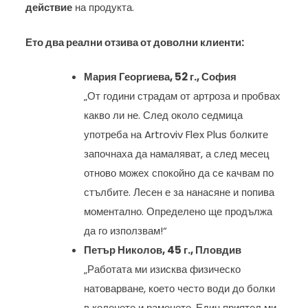
действие
на продукта.
Ето два реални отзива от доволни клиенти:
Мария Георгиева, 52 г., София
„От години страдам от артроза и пробвах
какво ли не. След около седмица
употреба на Artroviv Flex Plus болките
започнаха да намаляват, а след месец
отново можех спокойно да се качвам по
стълбите. Лесен е за нанасяне и попива
моментално. Определено ще продължа
да го използвам!“
Петър Николов, 45 г., Пловдив
„Работата ми изисква физическо
натоварване, което често води до болки
в коленете и раменете. Един приятел ми