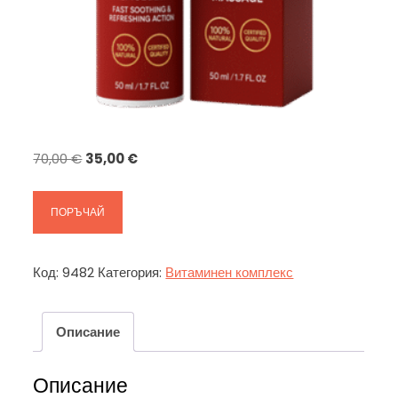
Original
Текущата
70,00
€
35,00
€
price
цена
was:
е:
ПОРЪЧАЙ
70,00 €.
35,00 €.
Код:
9482
Категория:
Витаминен комплекс
Описание
Описание