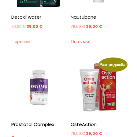
Detoxil water
Nautubone
Original
Текущата
Original
Текущата
70,00
€
35,00
€
78,00
€
39,00
€
price
цена
price
цена
Поръчай
Поръчай
was:
е:
was:
е:
70,00 €.
35,00 €.
78,00 €.
39,00 €.
Разпродажба!
Prostatol Complex
OsteAction
Original
Текущата
78,00
€
39,00
€