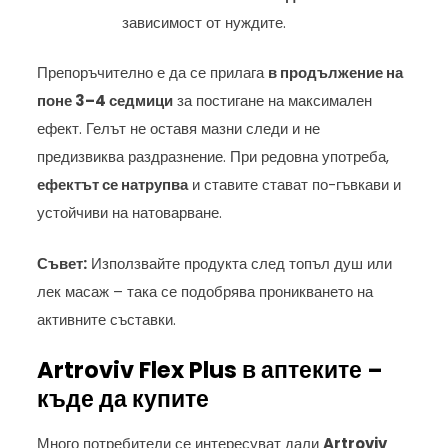
зависимост от нуждите.
Препоръчително е да се прилага
в продължение на
поне 3–4 седмици
за постигане на максимален
ефект. Гелът не оставя мазни следи и не
предизвиква раздразнение. При редовна употреба,
ефектът се натрупва
и ставите стават по-гъвкави и
устойчиви на натоварване.
Съвет:
Използвайте продукта след топъл душ или
лек масаж – така се подобрява проникването на
активните съставки.
Artroviv Flex Plus в аптеките –
къде да купите
Много потребители се интересуват дали
Artroviv