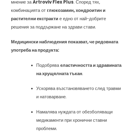
мнение за
Artroviv Flex Plus
. Според тях,
комбинацията от
глюкозамин, хондроитин и
растителни екстракти
е едно от най-добрите
решения за поддържане на здрави стави.
Медицински наблюдения показват, че редовната
употреба на продукта:
Подобрява
еластичността и здравината
на хрущялната тъкан
.
Ускорява възстановяването след травми
и натоварване.
Намалява нуждата от обезболяващи
медикаменти при хронични ставни
проблеми.