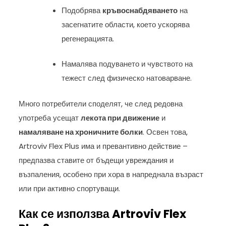
Подобрява
кръвоснабдяването
на
засегнатите области, което ускорява
регенерацията.
Намалява подуването и чувството на
тежест след физическо натоварване.
Много потребители споделят, че след редовна
употреба усещат
лекота при движение
и
намаляване на хроничните болки
. Освен това,
Artroviv Flex Plus има и превантивно действие –
предпазва ставите от бъдещи увреждания и
възпаления, особено при хора в напреднала възраст
или при активно спортуващи.
Как се използва Artroviv Flex