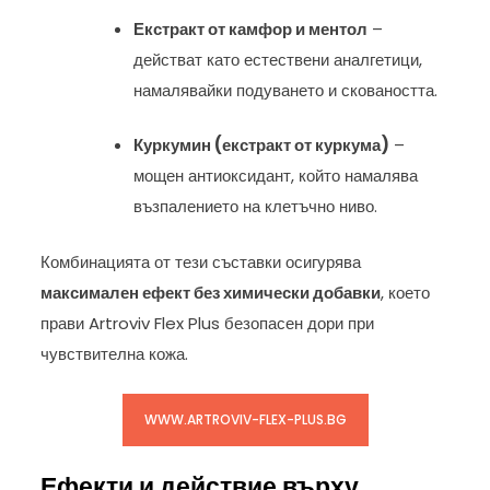
Екстракт от камфор и ментол
–
действат като естествени аналгетици,
намалявайки подуването и сковаността.
Куркумин (екстракт от куркума)
–
мощен антиоксидант, който намалява
възпалението на клетъчно ниво.
Комбинацията от тези съставки осигурява
максимален ефект без химически добавки
, което
прави Artroviv Flex Plus безопасен дори при
чувствителна кожа.
WWW.ARTROVIV-FLEX-PLUS.BG
Ефекти и действие върху