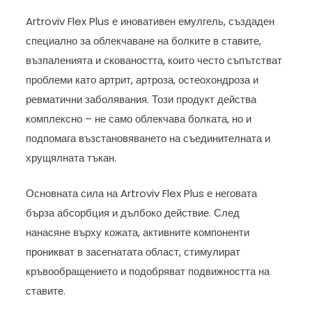
Artroviv Flex Plus е иновативен емулгель, създаден
специално за облекчаване на болките в ставите,
възпаленията и сковаността, които често съпътстват
проблеми като артрит, артроза, остеохондроза и
ревматични заболявания. Този продукт действа
комплексно – не само облекчава болката, но и
подпомага възстановяването на съединителната и
хрущялната тъкан.
Основната сила на Artroviv Flex Plus е неговата
бърза абсорбция и дълбоко действие. След
нанасяне върху кожата, активните компоненти
проникват в засегнатата област, стимулират
кръвообращението и подобряват подвижността на
ставите.