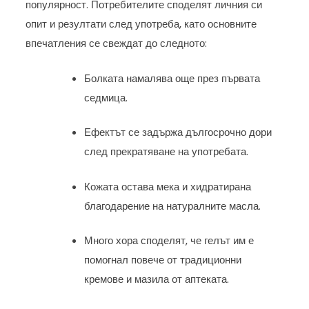
популярност. Потребителите споделят личния си
опит и резултати след употреба, като основните
впечатления се свеждат до следното:
Болката намалява още през първата
седмица.
Ефектът се задържа дългосрочно дори
след прекратяване на употребата.
Кожата остава мека и хидратирана
благодарение на натуралните масла.
Много хора споделят, че гелът им е
помогнал повече от традиционни
кремове и мазила от аптеката.