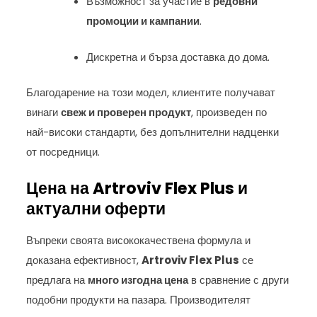
Възможност за участие в
редовни
промоции и кампании
.
Дискретна и бърза доставка до дома.
Благодарение на този модел, клиентите получават
винаги
свеж и проверен продукт
, произведен по
най-високи стандарти, без допълнителни надценки
от посредници.
Цена на Artroviv Flex Plus и
актуални оферти
Въпреки своята висококачествена формула и
доказана ефективност,
Artroviv Flex Plus
се
предлага на
много изгодна цена
в сравнение с други
подобни продукти на пазара. Производителят