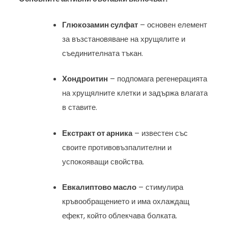
Глюкозамин сулфат
– основен елемент
за възстановяване на хрущялите и
съединителната тъкан.
Хондроитин
– подпомага регенерацията
на хрущялните клетки и задържа влагата
в ставите.
Екстракт от арника
– известен със
своите противовъзпалителни и
успокояващи свойства.
Евкалиптово масло
– стимулира
кръвообращението и има охлаждащ
ефект, който облекчава болката.