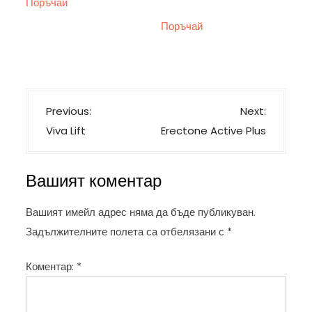
Поръчай
price
цена
Поръчай
was:
е:
78,00 €.
39,00 €.
Н
Previous:
Next:
а
Viva Lift
Erectone Active Plus
в
и
Вашият коментар
г
а
Вашият имейл адрес няма да бъде публикуван.
ц
Задължителните полета са отбелязани с
*
и
Коментар:
*
я