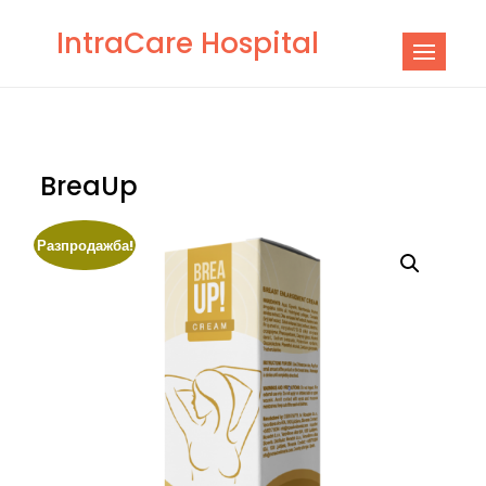
Skip
IntraCare Hospital
to
content
BreaUp
Разпродажба!