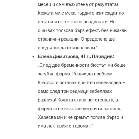
месец и съм възхитена от резултата!
Кожата ми е мека, гърдите изглеждат по-
плътни и естествено повдигнати. Не
очаквах толкова бърз ефект, без никакви
странични реакции. Определено ще
продължа да го използвам.“
Елена Димитрова, 41 г., Пловдив:
„След две бременности бюстът ми беше
загубил форма. Реших да пробвам
BreaUp и останах приятно изненадана –
само след три седмици забелязах
разлика! Кожата стана по-стегната, а
формата се възстанови почти напълно.
Харесва ми и че кремът попива бързо и
има лек, приятен аромат.“