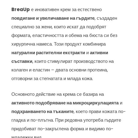
BreaUp
е иновативен крем за естествено
повдигане и увеличаване на гърдите
, създаден
специално за жени, които искат да подобрят
формата, еластичността и обема на бюста си без
хирургична намеса. Този продукт комбинира
натурални растителни екстракти
и
активни
съставки
, които стимулират производството на
колаген и еластин – двата основни протеина,
отговорни за стегнатата и млада кожа.
Основното действие на крема се базира на
активното подобряване на микроциркулацията
и
подхранването на тъканите
, което прави кожата по-
гладка и по-плътна. При редовна употреба гърдите
придобиват по-закръглена форма и видимо по-
младежки вид.