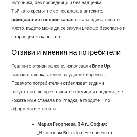
източника, без посредници и без надценка.
Тъй като кремът не се предлага в аптеките,
официалният онлайн канал
остава единственото
място, където може да се закупи BreaUp безопасно и
с гаранция за качество.
Отзиви и мнения на потребители
Реалните отзиви на жени, използвали
BreaUp
,
показват висока степен на удовлетвореност.
Повечето потребителки отбелязват видими
резултати още през първите седмици и споделят, че
кожата им е станала по-гладка, а гърдите – по-
оформени и стегнати.
Мария Георгиева, 34 г., София:
„Използвам BreaUp вече повече от