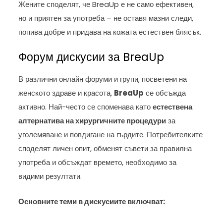
Жените споделят, че BreaUp е не само ефективен,
но и приятен за употреба – не оставя мазни следи,
попива добре и придава на кожата естествен блясък.
Форум дискусии за BreaUp
В различни онлайн форуми и групи, посветени на
женското здраве и красота,
BreaUp
се обсъжда
активно. Най-често се споменава като
естествена
алтернатива на хирургичните процедури
за
уголемяване и повдигане на гърдите. Потребителките
споделят личен опит, обменят съвети за правилна
употреба и обсъждат времето, необходимо за
видими резултати.
Основните теми в дискусиите включват: