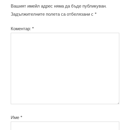
а
Вашият имейл адрес няма да бъде публикуван.
ц
Задължителните полета са отбелязани с
*
и
Коментар:
*
я
Име
*