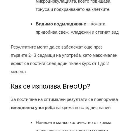
микроциркулацията, което повишава
тонуса и подхранването на клетките.
Видимо подмладяване
– кожата
придобива свеж, младежки и стегнат вид.
Резултатите могат да се забележат още през
първите 2–3 седмици на употреба, като максимален
ефект се постига след един пълен курс от 1 до 2
месеца.
Как се използва BreaUp?
За постигане на оптимални резултати се препоръчва
ежедневна употреба
на крема по следния начин:
Нанесете малко количество от крема
върху чиста и суха кожа на гърдите.