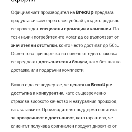
Официалният производител на
BreaUp
предлага
продукта си само чрез своя уебсайт, където редовно
се провеждат
специални промоции и кампании
. По
този начин потребителите могат да се възползват от
значителни отстъпки
, които често достигат до 50%.
Освен това при поръчка на повече от една опаковка
се предлагат
допълнителни бонуси
, като безплатна
доставка или подаръчни комплекти.
Важно е да се подчертае, че
цената на BreaUp е
достъпна и конкурентна
, като същевременно
отразява високото качество и натуралния произход
на съставките. Производителят поддържа политика
за
прозрачност и достъпност
, като гарантира, че
клиентът получава оригинален продукт директно от