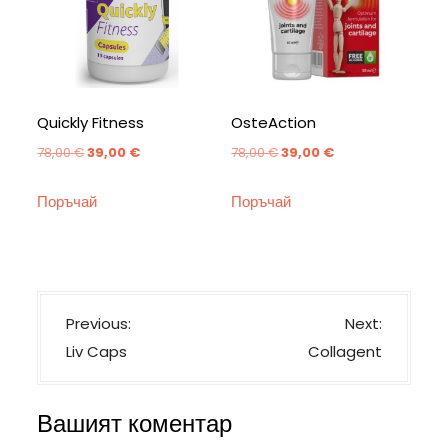
Quickly Fitness
OsteAction
Original
Текущата
Original
Текущата
78,00
€
39,00
€
78,00
€
39,00
€
price
цена
price
цена
Поръчай
Поръчай
was:
е:
was:
е:
78,00 €.
39,00 €.
78,00 €.
39,00 €.
Н
Previous:
Next:
а
Liv Caps
Collagent
в
и
Вашият коментар
г