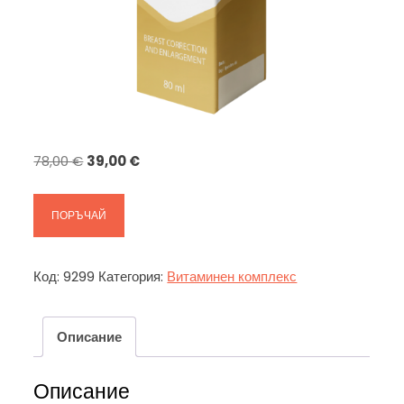
Original
Текущата
78,00
€
39,00
€
price
цена
was:
е:
ПОРЪЧАЙ
78,00 €.
39,00 €.
Код:
9299
Категория:
Витаминен комплекс
Описание
Описание