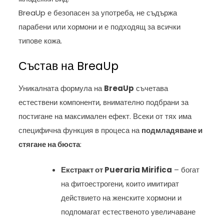
BreaUp е безопасен за употреба, не съдържа
парабени или хормони и е подходящ за всички
типове кожа.
Състав на BreaUp
Уникалната формула на
BreaUp
съчетава
естествени компоненти, внимателно подбрани за
постигане на максимален ефект. Всеки от тях има
специфична функция в процеса на
подмладяване и
стягане на бюста
:
Екстракт от Pueraria Mirifica
– богат
на фитоестрогени, които имитират
действието на женските хормони и
подпомагат естественото увеличаване