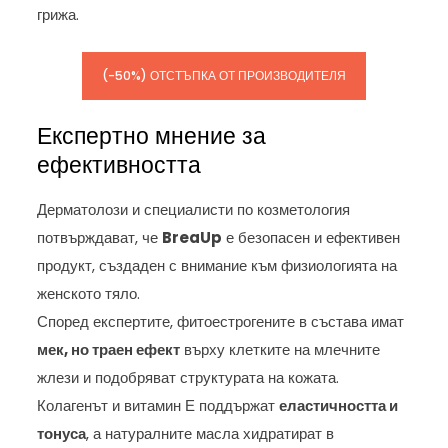
грижа.
(-50%) ОТСТЪПКА ОТ ПРОИЗВОДИТЕЛЯ
Експертно мнение за
ефективността
Дерматолози и специалисти по козметология
потвърждават, че
BreaUp
е безопасен и ефективен
продукт, създаден с внимание към физиологията на
женското тяло.
Според експертите, фитоестрогените в състава имат
мек, но траен ефект
върху клетките на млечните
жлези и подобряват структурата на кожата.
Колагенът и витамин Е поддържат
еластичността и
тонуса
, а натуралните масла хидратират в