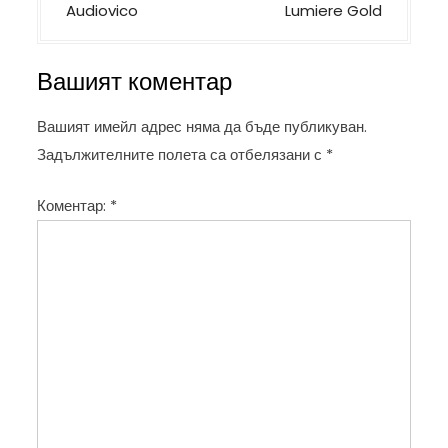
а
Audiovico
Lumiere Gold
в
и
Вашият коментар
г
а
Вашият имейл адрес няма да бъде публикуван.
ц
Задължителните полета са отбелязани с
*
и
Коментар:
*
я