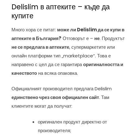
Delislim в аптеките – къде да
купите
Много хора се питат:
може ли Delislim да се купи в
аптеките в България?
Отговорът е –
не
. Продуктът
не се предлага в аптеките
, супермаркетите или
онлайн платформи тип „marketplace“. Това е
направено с цел да се гарантира
оригиналността и
качеството
на всяка опаковка.
Официалният производител предлага Delislim
единствено чрез своя официален сайт
. Там
клиентите могат да получат:
оригинален продукт директно от
производителя;