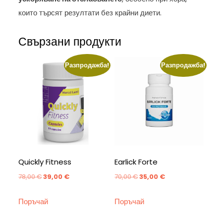
които търсят резултати без крайни диети.
Свързани продукти
Разпродажба!
Разпродажба!
Quickly Fitness
Earlick Forte
Original
Текущата
Original
Текущата
78,00
€
39,00
€
70,00
€
35,00
€
price
цена
price
цена
Поръчай
Поръчай
was:
е:
was:
е:
78,00 €.
39,00 €.
70,00 €.
35,00 €.