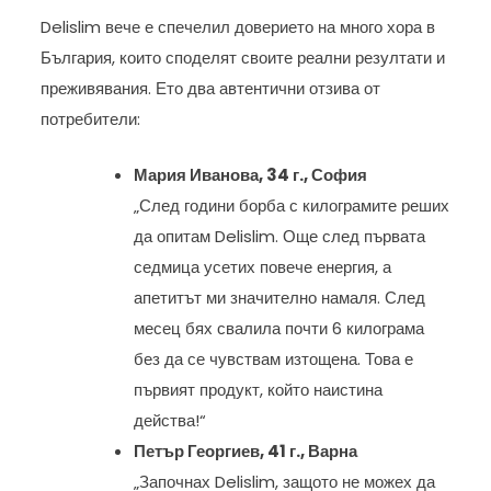
Delislim вече е спечелил доверието на много хора в
България, които споделят своите реални резултати и
преживявания. Ето два автентични отзива от
потребители:
Мария Иванова, 34 г., София
„След години борба с килограмите реших
да опитам Delislim. Още след първата
седмица усетих повече енергия, а
апетитът ми значително намаля. След
месец бях свалила почти 6 килограма
без да се чувствам изтощена. Това е
първият продукт, който наистина
действа!“
Петър Георгиев, 41 г., Варна
„Започнах Delislim, защото не можех да