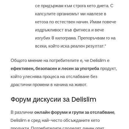
се придържам към строга кето диета. С
капсулите организмът ми навлезе в
кетоза по естествен начин. Имам повече
издръжливост във фитнеса и вече
изгубих 8 килограма. Препоръчвам го на
всеки, който иска реален резултат.“
Общото мнение на потребителите е, че Delislim е
ефективен, безопасен и лесен за употреба
продукт,
който улеснява процеса на отслабване без
драстични промени в начина на живот.
Форум дискусии за Delislim
В различни
онлайн форуми и групи за отслабване
,
Delislim е сред най-често обсъжданите кето
продукти. Потребителите споделят личен опит,