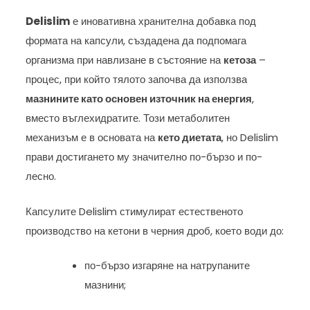
Delislim
е иновативна хранителна добавка под
формата на капсули, създадена да подпомага
организма при навлизане в състояние на
кетоза
–
процес, при който тялото започва да използва
мазнините като основен източник на енергия
,
вместо въглехидратите. Този метаболитен
механизъм е в основата на
кето диетата
, но Delislim
прави достигането му значително по-бързо и по-
лесно.
Капсулите Delislim стимулират естественото
производство на кетони в черния дроб, което води до:
по-бързо изгаряне на натрупаните
мазнини;