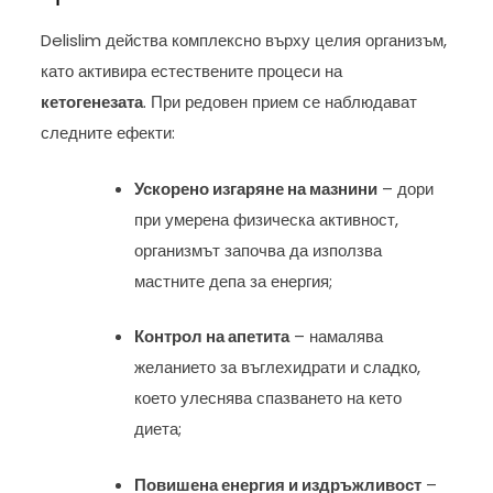
Delislim действа комплексно върху целия организъм,
като активира естествените процеси на
кетогенезата
. При редовен прием се наблюдават
следните ефекти:
Ускорено изгаряне на мазнини
– дори
при умерена физическа активност,
организмът започва да използва
мастните депа за енергия;
Контрол на апетита
– намалява
желанието за въглехидрати и сладко,
което улеснява спазването на кето
диета;
Повишена енергия и издръжливост
–