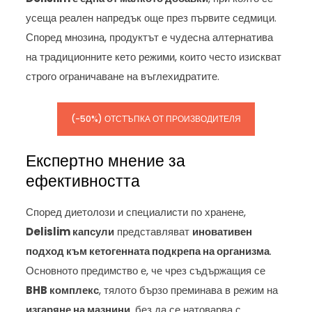
усеща реален напредък още през първите седмици.
Според мнозина, продуктът е чудесна алтернатива
на традиционните кето режими, които често изискват
строго ограничаване на въглехидратите.
(-50%) ОТСТЪПКА ОТ ПРОИЗВОДИТЕЛЯ
Експертно мнение за
ефективността
Според диетолози и специалисти по хранене,
Delislim капсули
представляват
иновативен
подход към кетогенната подкрепа на организма
.
Основното предимство е, че чрез съдържащия се
BHB комплекс
, тялото бързо преминава в режим на
изгаряне на мазнини
, без да се натоварва с