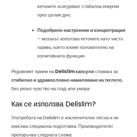
кетоните осигуряват стабилна енергия
през целия ден;
Подобрено настроение и концентрация
– мозъкът използва кетоните като чисто
гориво, което влияе положително на
когнитивната функция.
Редовният прием на
Delislim капсули
спомага за
стабилно и здравословно намаляване на теглото
,
без рязко чувство на глад или умора.
Как се използва Delislim?
Употребата на Delislim е изключително лесна и не
изисква специална подготовка. Производителят
препоръчва следната схема: