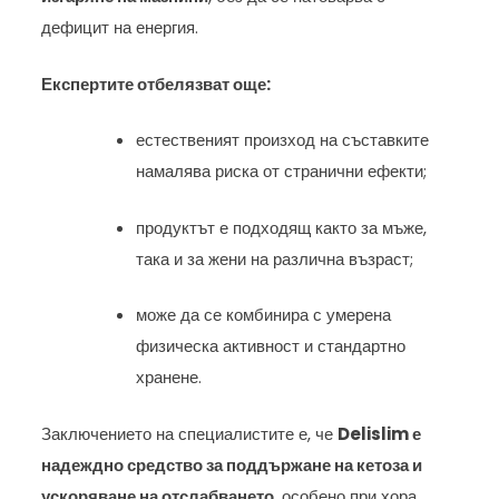
дефицит на енергия.
Експертите отбелязват още:
естественият произход на съставките
намалява риска от странични ефекти;
продуктът е подходящ както за мъже,
така и за жени на различна възраст;
може да се комбинира с умерена
физическа активност и стандартно
хранене.
Заключението на специалистите е, че
Delislim е
надеждно средство за поддържане на кетоза и
ускоряване на отслабването
, особено при хора,