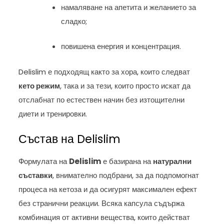
намаляване на апетита и желанието за
сладко;
повишена енергия и концентрация.
Delislim е подходящ както за хора, които следват
кето режим
, така и за тези, които просто искат да
отслабнат по естествен начин без изтощителни
диети и тренировки.
Състав на Delislim
Формулата на
Delislim
е базирана на
натурални
съставки
, внимателно подбрани, за да подпомогнат
процеса на кетоза и да осигурят максимален ефект
без странични реакции. Всяка капсула съдържа
комбинация от активни вещества, които действат