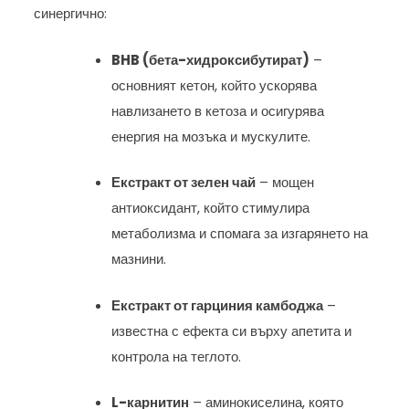
синергично:
BHB (бета-хидроксибутират)
–
основният кетон, който ускорява
навлизането в кетоза и осигурява
енергия на мозъка и мускулите.
Екстракт от зелен чай
– мощен
антиоксидант, който стимулира
метаболизма и спомага за изгарянето на
мазнини.
Екстракт от гарциния камбоджа
–
известна с ефекта си върху апетита и
контрола на теглото.
L-карнитин
– аминокиселина, която