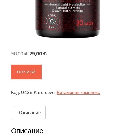
Original
Текущата
58,00
€
29,00
€
price
цена
was:
е:
ПОРЪЧАЙ
58,00 €.
29,00 €.
Код:
9435
Категория:
Витаминен комплекс
Описание
Описание