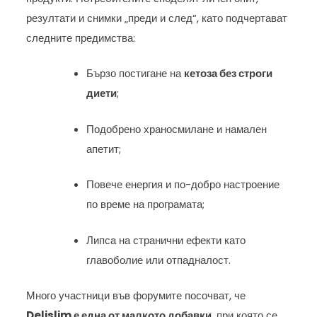
резултати и снимки „преди и след“, като подчертават
следните предимства:
Бързо постигане на
кетоза без строги
диети
;
Подобрено храносмилане и намален
апетит;
Повече енергия и по-добро настроение
по време на програмата;
Липса на странични ефекти като
главоболие или отпадналост.
Много участници във форумите посочват, че
Delislim е една от малкото добавки
, при която се