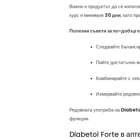
Важно е продуктът да се изпол
курс е минимум
30 дни
, като п
Полезни съвети за по-добър е
Следвайте балансир
Пийте достатъчно в
Комбинирайте с лек
Измервайте редовно
Редовната употреба на
Diabeto
функции.
Diabetol Forte в апт