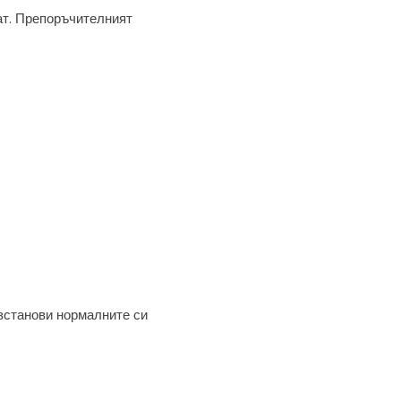
тат. Препоръчителният
ъзстанови нормалните си