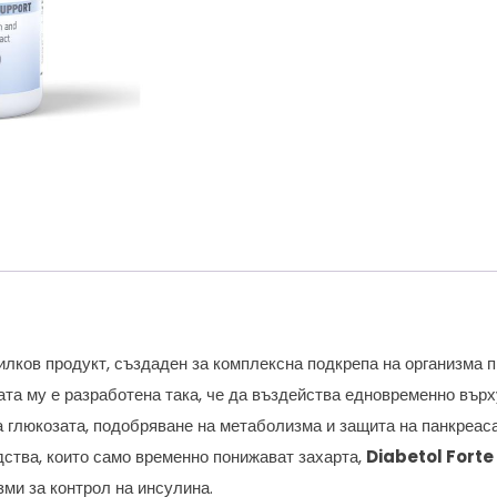
илков продукт, създаден за комплексна подкрепа на организма 
ата му е разработена така, че да въздейства едновременно вър
а глюкозата, подобряване на метаболизма и защита на панкреаса
дства, които само временно понижават захарта,
Diabetol Forte
ми за контрол на инсулина.