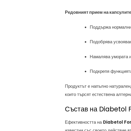
Редовният прием на капсулите
Поддържа нормални 
Подобрява усвояван
Намалява умората и
Подкрепя функцията
Продуктът е напълно натурален,
които търсят естествена алтерн
Състав на Diabetol 
Ефективността на
Diabetol Fo
известни със своето действие в