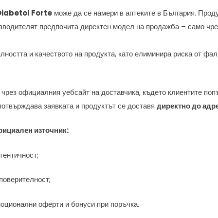
Diabetol Forte
може да се намери в аптеките в България. Прод
оизводителят предпочита директен модел на продажба – само чр
алността и качеството на продукта, като елиминира риска от ф
 чрез официалния уебсайт на доставчика, където клиентите по
 потвърждава заявката и продуктът се доставя
директно до адр
фициален източник:
тентичност;
 поверителност;
оционални оферти и бонуси при поръчка.