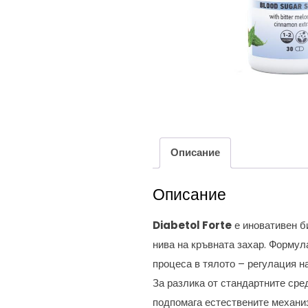
Описание
Описание
Diabetol Forte
е иновативен б
нива на кръвната захар. Формул
процеса в тялото – регулация н
За разлика от стандартните сре
подпомага естествените механиз