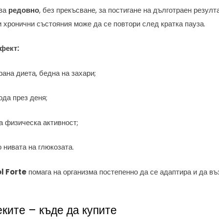
зва
редовно
, без прекъсване, за постигане на дълготраен резул
ри хронични състояния може да се повтори след кратка пауза.
фект:
ана диета, бедна на захари;
ода през деня;
а физическа активност;
 нивата на глюкозата.
l Forte
помага на организма постепенно да се адаптира и да в
еките – къде да купите