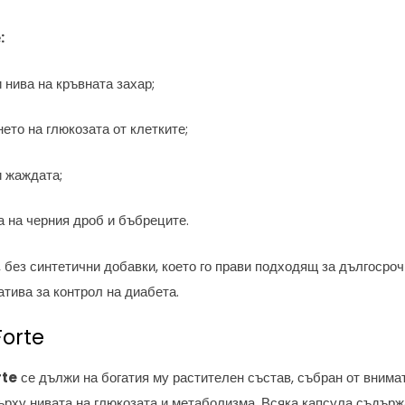
:
нива на кръвната захар;
ето на глюкозата от клетките;
 жаждата;
 на черния дроб и бъбреците.
 без синтетични добавки, което го прави подходящ за дългосрочн
атива за контрол на диабета.
Forte
rte
се дължи на богатия му растителен състав, събран от внима
ърху нивата на глюкозата и метаболизма. Всяка капсула съдърж