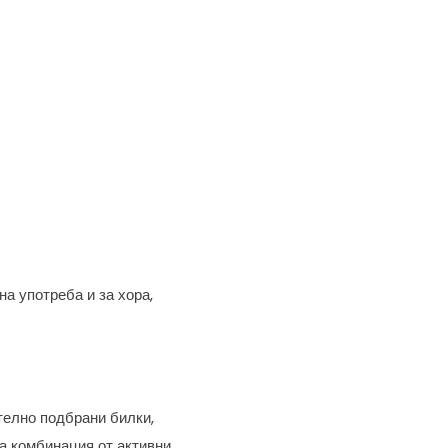
а употреба и за хора,
телно подбрани билки,
а комбинация от активни