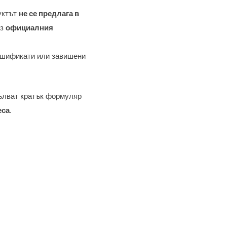
уктът
не се предлага в
ез
официалния
алшификати или завишени
пълват кратък формуляр
еса
.