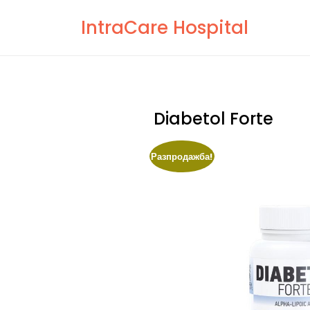
Skip
IntraCare Hospital
to
content
Diabetol Forte
Разпродажба!