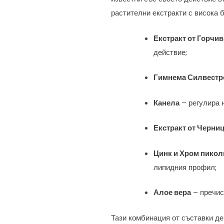
растителни екстракти с висока 
Екстракт от Горч
действие;
Гимнема Силвестр
Канела
– регулира 
Екстракт от Черни
Цинк и Хром пикол
липидния профил;
Алое вера
– пречис
Тази комбинация от съставки де