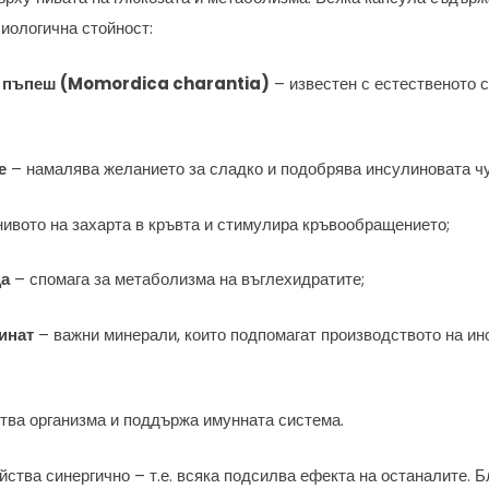
биологична стойност:
ив пъпеш (Momordica charantia)
– известен с естественото 
е
– намалява желанието за сладко и подобрява инсулиновата ч
нивото на захарта в кръвта и стимулира кръвообращението;
ца
– спомага за метаболизма на въглехидратите;
инат
– важни минерали, които подпомагат производството на ин
тва организма и поддържа имунната система.
йства синергично – т.е. всяка подсилва ефекта на останалите. Б