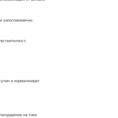
си хипогликемично
увствителност;
сулин и нормализират
лагодарение на това