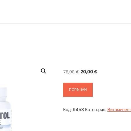
Original
Текущата
78,00
€
20,00
€
price
цена
was:
е:
ПОРЪЧАЙ
78,00 €.
20,00 €.
Код:
9458
Категория:
Витаминен 