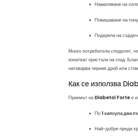
Намаляване на холе
Повишаване на тону
Подкрепа на сърдеч
Много потребители споделят, ч
изпитват пристъпи на глад. Бла
натоварва черния дроб или стом
Как се използва Diab
Приемът на
Diabetol Forte
е и
По
1 капсула два п
Най-добре преди хр