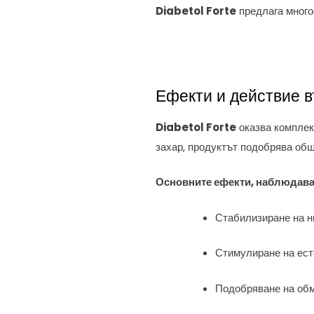
Diabetol Forte
предлага многос
Ефекти и действие 
Diabetol Forte
оказва комплек
захар, продуктът подобрява общ
Основните ефекти, наблюдава
Стабилизиране на ни
Стимулиране на ест
Подобряване на обм