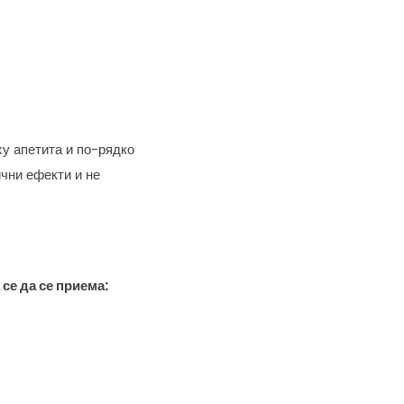
у апетита и по-рядко
чни ефекти и не
се да се приема: