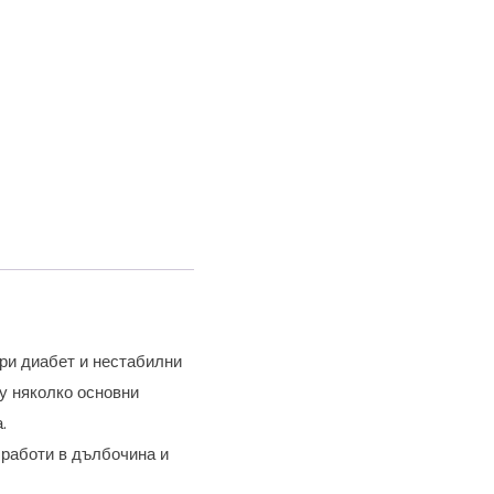
при диабет и нестабилни
ху няколко основни
.
работи в дълбочина и