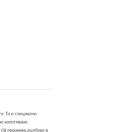
е. То е специално
но изпотяване.
 Oil прониква дълбоко в