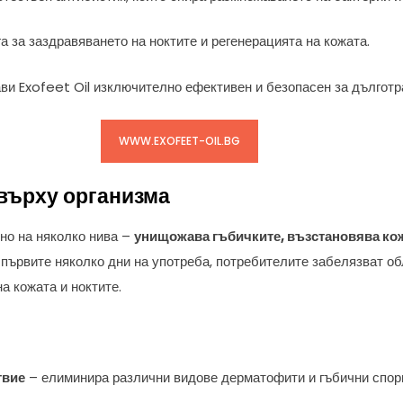
а за заздравяването на ноктите и регенерацията на кожата.
ви Exofeet Oil изключително ефективен и безопасен за дълготр
WWW.EXOFEET-OIL.BG
 върху организма
но на няколко нива –
унищожава гъбичките, възстановява кож
 първите няколко дни на употреба, потребителите забелязват о
а кожата и ноктите.
твие
– елиминира различни видове дерматофити и гъбични спор