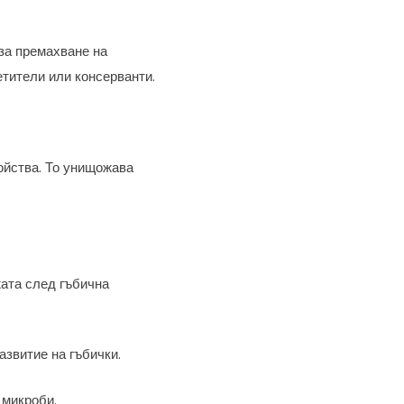
за премахване на
етители или консерванти.
ойства. То унищожава
жата след гъбична
звитие на гъбички.
 микроби.