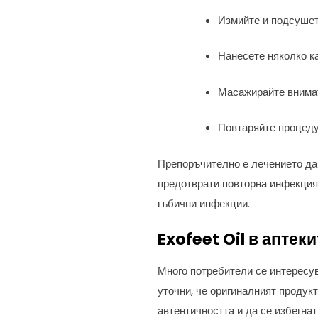
Измийте и подсушет
Нанесете няколко ка
Масажирайте внимат
Повтаряйте процед
Препоръчително е лечението д
предотврати повторна инфекция
гъбични инфекции.
Exofeet Oil в аптек
Много потребители се интересу
уточни, че оригиналният продук
автентичността и да се избегна