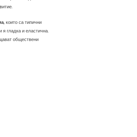
витие.
ма
, които са типични
 я гладка и еластична.
сещават обществени