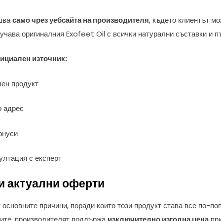
ршва
само чрез уебсайта на производителя
, където клиентът м
лучава оригиналния Exofeet Oil с всички натурални съставки и 
ициален източник:
лен продукт
о адрес
онуси
ултация с експерт
 и актуални оферти
 основните причини, поради които този продукт става все по-по
ките, производителят поддържа
изключително изгодна цена
при