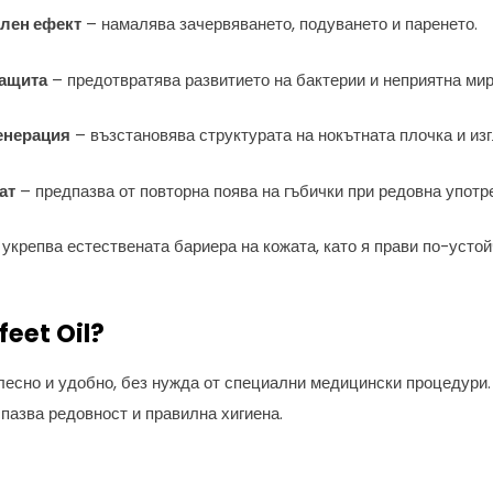
лен ефект
– намалява зачервяването, подуването и паренето.
защита
– предотвратява развитието на бактерии и неприятна мир
енерация
– възстановява структурата на нокътната плочка и из
ат
– предпазва от повторна поява на гъбички при редовна употр
и укрепва естествената бариера на кожата, като я прави по-усто
feet Oil?
лесно и удобно, без нужда от специални медицински процедури. 
спазва редовност и правилна хигиена.