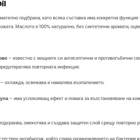
il
мателно подбрана, като всяка съставка има конкретна функция 
кожата. Маслото е 100% натурално, без синтетични аромати, оцв
рво
– известно с мощните си антисептични и противогъбични св
 предотвратява повторната инфекция.
– охлажда, освежава и намалява възпалението.
дула
– има успокояващ ефект и помага за възстановяване на ко
подхранва, омекотява и създава защитен слой срещу повторно ра
тествен антибиотик, който спира размножаването на бактерии и