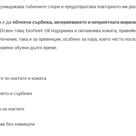
о унищожава гъбичните спори и предотвратява повторното им раз
а е да
облекчи сърбежа, зачервяването и неприятната мириз
Освен това, Exofeet Oil подхранва и овлажнява кожата, правейки
лечение, така и за превенция, особено за хора, които често по
ворени обувки дълго време.
е по ноктите и кожата
ието и сърбежа
 на ноктите
ав без химикали