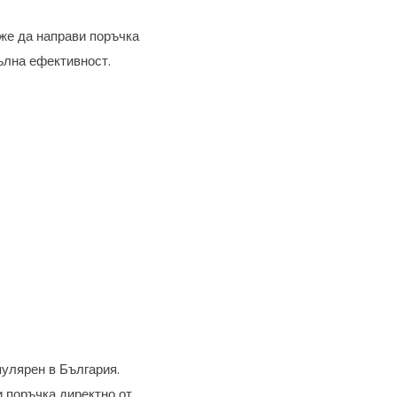
оже да направи поръчка
пълна ефективност.
пулярен в България.
 поръчка директно от