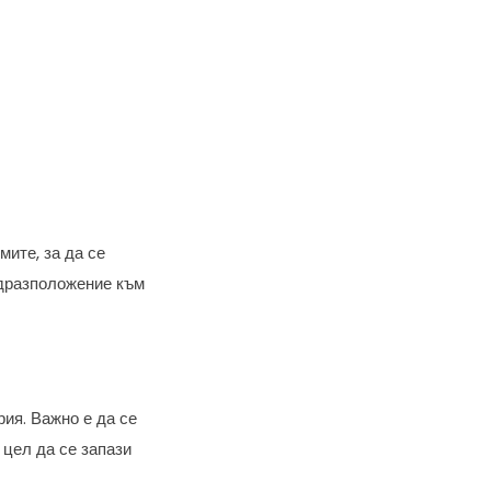
мите, за да се
едразположение към
ия. Важно е да се
с цел да се запази