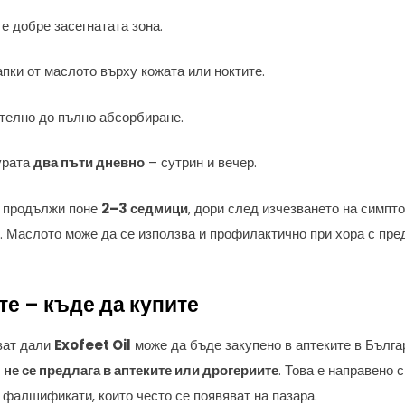
е добре засегнатата зона.
пки от маслото върху кожата или ноктите.
елно до пълно абсорбиране.
урата
два пъти дневно
– сутрин и вечер.
а продължи поне
2–3 седмици
, дори след изчезването на симпто
. Маслото може да се използва и профилактично при хора с пр
ите – къде да купите
ват дали
Exofeet Oil
може да бъде закупено в аптеките в Българ
т
не се предлага в аптеките или дрогериите
. Това е направено 
т фалшификати, които често се появяват на пазара.