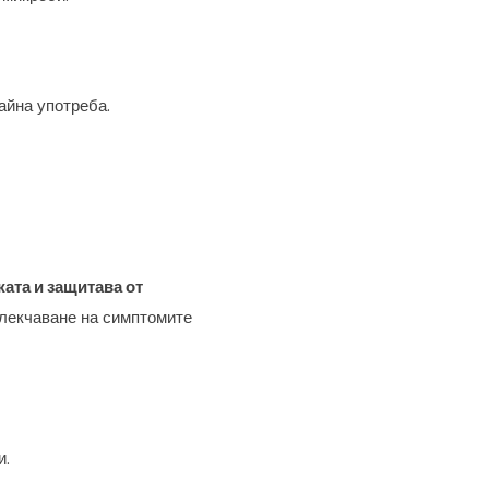
айна употреба.
ата и защитава от
блекчаване на симптомите
и.