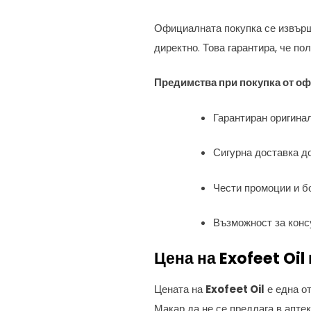
Официалната покупка се извъ
директно. Това гарантира, че по
Предимства при покупка от оф
Гарантиран оригина
Сигурна доставка д
Чести промоции и б
Възможност за конс
Цена на Exofeet Oil
Цената на
Exofeet Oil
е една от
Макар да не се предлага в апте