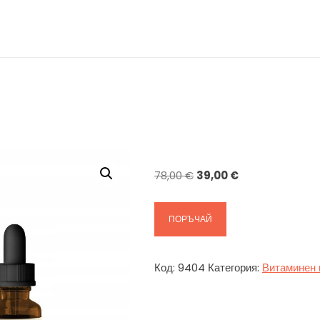
Original
Текущата
78,00
€
39,00
€
price
цена
was:
е:
ПОРЪЧАЙ
78,00 €.
39,00 €.
Код:
9404
Категория:
Витаминен 