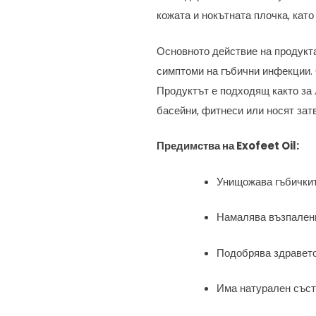
кожата и нокътната плочка, кат
Основното действие на продукт
симптоми на гъбични инфекции. 
Продуктът е подходящ както за 
басейни, фитнеси или носят зат
Предимства на Exofeet Oil:
Унищожава гъбичкит
Намалява възпален
Подобрява здравето
Има натурален съст