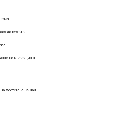
изма.
глажда кожата.
еба.
йчива на инфекции в
За постигане на най-