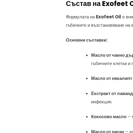
Състав на Exofeet O
Формулата на
Exofeet Oil
е вни
гъбичките и възстановяване на 
Основни съставки:
Масло от чаено дъ
гъбичните клетки и
Масло от евкалипт
Екстракт от лаван
инфекция.
Кокосово масло
– 
Масло от риган
– ес