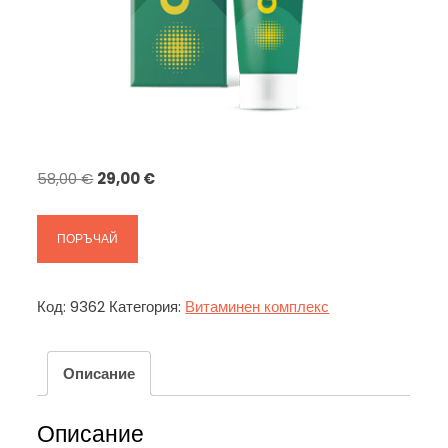
Original
Текущата
58,00
€
29,00
€
price
цена
was:
е:
ПОРЪЧАЙ
58,00 €.
29,00 €.
Код:
9362
Категория:
Витаминен комплекс
Описание
Описание