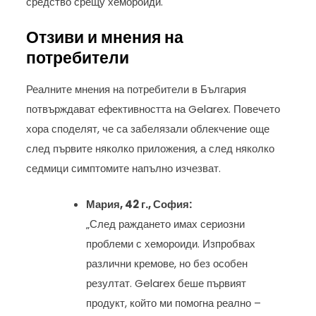
средство срещу хемороиди.
Отзиви и мнения на
потребители
Реалните мнения на потребители в България
потвърждават ефективността на Gelarex. Повечето
хора споделят, че са забелязали облекчение още
след първите няколко приложения, а след няколко
седмици симптомите напълно изчезват.
Мария, 42 г., София:
„След раждането имах сериозни
проблеми с хемороиди. Изпробвах
различни кремове, но без особен
резултат. Gelarex беше първият
продукт, който ми помогна реално –