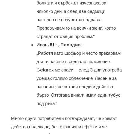
болката и сърбежът изчезнаха за
няколко дни, а след две седмици
напълно се почувствах здрава.
Препоръчвам го на всички жени, които
страдат от същия проблем.“
Иван, 51 г., Пловдив:
„Работя като шофьор и често прекарвам
дълги часове в седнало положение.
Gelarex ме спаси – след 3 дни употреба
усещах голямо облекчение. Лесен е за
нанасяне, не оставя следи и действа
бързо. Оттогава винаги имам един тубус
под ръка.“
Много други потребители потвърждават, че кремът
действа надеждно, без странични ефекти и че