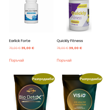
Earlick Forte
Quickly Fitness
Original
Текущата
Original
Текущата
70,00
€
35,00
€
78,00
€
39,00
€
price
цена
price
цена
Поръчай
Поръчай
was:
е:
was:
е:
70,00 €.
35,00 €.
78,00 €.
39,00 €.
Разпродажба!
Разпродажба!