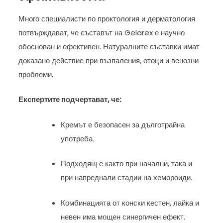
Много специалисти по проктология и дерматология
потвърждават, че съставът на Gelarex е научно
обоснован и ефективен. Натуралните съставки имат
доказано действие при възпаления, отоци и венозни
проблеми.
Експертите подчертават, че:
Кремът е безопасен за дълготрайна
употреба.
Подходящ е както при начални, така и
при напреднали стадии на хемороиди.
Комбинацията от конски кестен, лайка и
невен има мощен синергичен ефект.