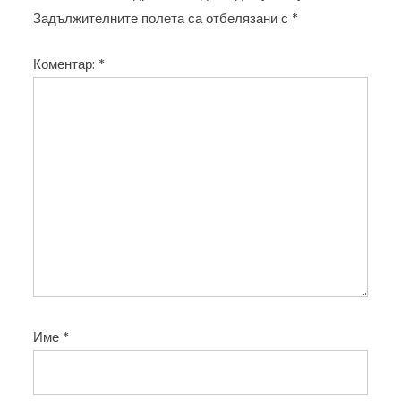
ц
Задължителните полета са отбелязани с
*
и
Коментар:
*
я
Име
*