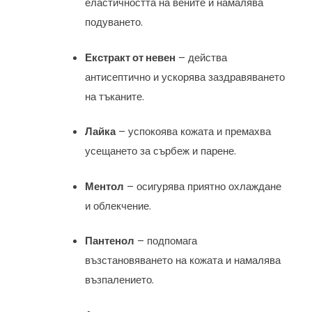
еластичността на вените и намалява
подуването.
Екстракт от невен
– действа
антисептично и ускорява заздравяването
на тъканите.
Лайка
– успокоява кожата и премахва
усещането за сърбеж и парене.
Ментол
– осигурява приятно охлаждане
и облекчение.
Пантенол
– подпомага
възстановяването на кожата и намалява
възпалението.