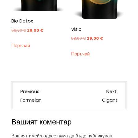
Bio Detox
Visio
Original
Текущата
58,00
€
29,00
€
Original
Текущата
58,00
€
29,00
€
price
цена
Поръчай
price
цена
was:
е:
Поръчай
was:
е:
58,00 €.
29,00 €.
58,00 €.
29,00 €.
Н
Previous:
Next:
а
Formelan
Gigant
в
и
Вашият коментар
г
а
Вашият имейл адрес няма да бъде публикуван.