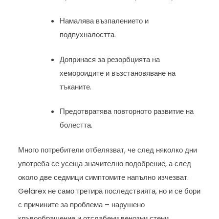
Намалява възпалението и
подпухналостта.
Допринася за резорбцията на
хемороидите и възстановяване на
тъканите.
Предотвратява повторното развитие на
болестта.
Много потребители отбелязват, че след няколко дни
употреба се усеща значително подобрение, а след
около две седмици симптомите напълно изчезват.
Gelarex не само третира последствията, но и се бори
с причините за проблема – нарушено
кръвообращение и отслабени венозни стени.