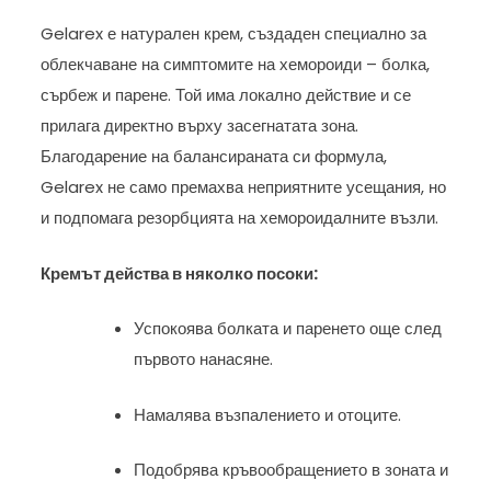
Gelarex е натурален крем, създаден специално за
облекчаване на симптомите на хемороиди – болка,
сърбеж и парене. Той има локално действие и се
прилага директно върху засегнатата зона.
Благодарение на балансираната си формула,
Gelarex не само премахва неприятните усещания, но
и подпомага резорбцията на хемороидалните възли.
Кремът действа в няколко посоки:
Успокоява болката и паренето още след
първото нанасяне.
Намалява възпалението и отоците.
Подобрява кръвообращението в зоната и