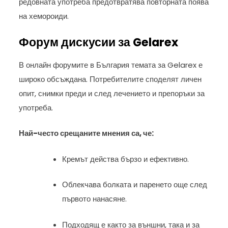
редовната употреба предотвратява повторната поява
на хемороиди.
Форум дискусии за Gelarex
В онлайн форумите в България темата за Gelarex е
широко обсъждана. Потребителите споделят личен
опит, снимки преди и след лечението и препоръки за
употреба.
Най-често срещаните мнения са, че:
Кремът действа бързо и ефективно.
Облекчава болката и паренето още след
първото нанасяне.
Подходящ е както за външни, така и за