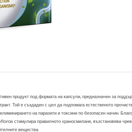
ивен продукт под формата на капсули, предназначен за поддър
ракт. Той е създаден с цел да подпомага естественото прочиств
елиминирането на паразити и токсини по безопасен начин. Благ
florax стимулира правилното храносмилане, възстановява чре
ителните вещества.