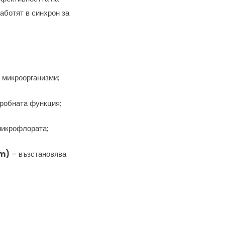
аботят в синхрон за
и микроорганизми;
робната функция;
микрофлората;
um)
– възстановява