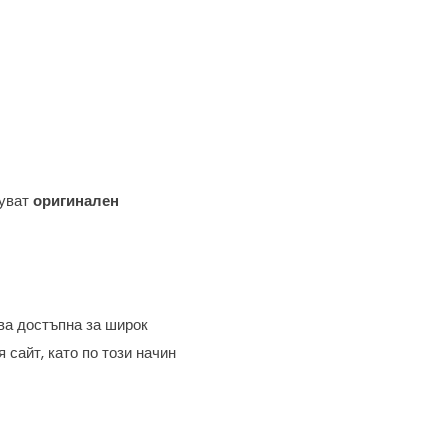
пуват
оригинален
ва достъпна за широк
 сайт, като по този начин