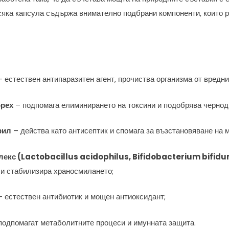
яка капсула съдържа внимателно подбрани компоненти, които р
 естествен антипаразитен агент, прочиства организма от вредн
орех
– подпомага елиминирането на токсини и подобрява чернод
фил
– действа като антисептик и спомага за възстановяване на 
лекс (Lactobacillus acidophilus, Bifidobacterium bifid
 и стабилизира храносмилането;
 естествен антибиотик и мощен антиоксидант;
подпомагат метаболитните процеси и имунната защита.