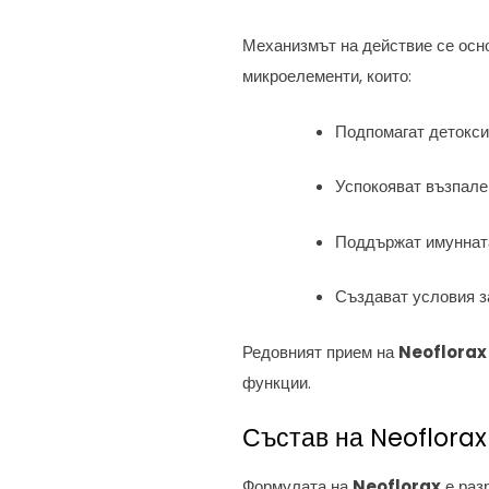
Механизмът на действие се осно
микроелементи, които:
Подпомагат детокси
Успокояват възпале
Поддържат имунната
Създават условия з
Редовният прием на
Neoflorax
функции.
Състав на Neoflorax
Формулата на
Neoflorax
е раз