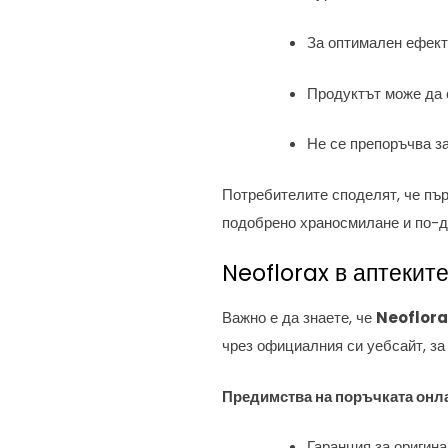
За оптимален ефект
Продуктът може да с
Не се препоръчва за
Потребителите споделят, че пъ
подобрено храносмилане и по-д
Neoflorax в аптеките
Важно е да знаете, че
Neoflorax
чрез официалния си уебсайт, за
Предимства на поръчката онл
Гаранция за оригина