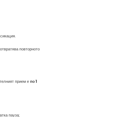
ксикация.
дотвратява повторното
ителният прием е
по 1
атка пауза;