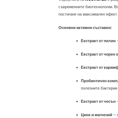
съвременните биотехнологии. Вс
постигане на максимален ефект.
Основни активни съставки:
Екстракт от пелин
–
Екстракт от черен 
Екстракт от карам
Пробиотичен комп
полезните бактерии
Екстракт от чесън
–
Цинк и магнезий
– 