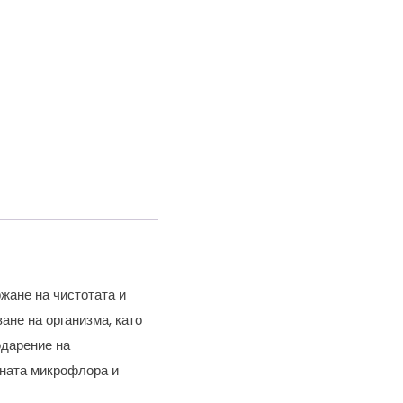
жане на чистотата и
ане на организма, като
одарение на
вната микрофлора и