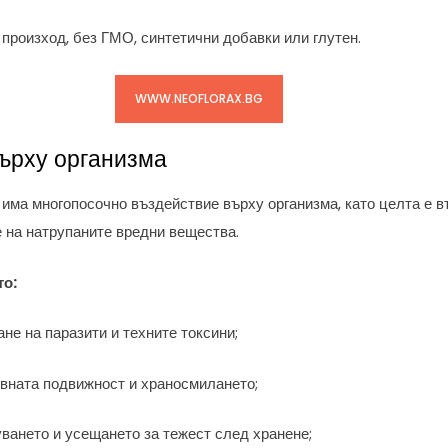
 произход, без ГМО, синтетични добавки или глутен.
WWW.NEOFLORAX.BG
върху организма
има многопосочно въздействие върху организма, като целта е в
 на натрупаните вредни вещества.
то:
не на паразити и техните токсини;
вната подвижност и храносмилането;
ването и усещането за тежест след хранене;