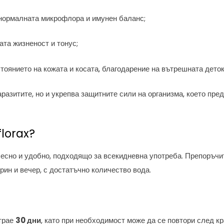
нормалната микрофлора и имунен баланс;
та жизненост и тонус;
тоянието на кожата и косата, благодарение на вътрешната дето
разитите, но и укрепва защитните сили на организма, което пре
florax?
есно и удобно, подходящо за всекидневна употреба. Препоръч
рин и вечер, с достатъчно количество вода.
трае
30 дни
, като при необходимост може да се повтори след кр