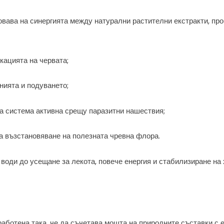
вава на синергията между натурални растителни екстракти, пр
кацията на червата;
нията и подуването;
 система активна срещу паразитни нашествия;
а възстановяване на полезната чревна флора.
води до усещане за лекота, повече енергия и стабилизиране н
работена така, че да съчетава мощта на природните съставки с 