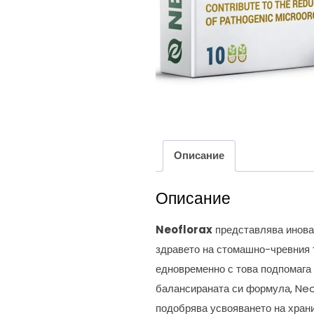
Описание
Описание
Neoflorax
представлява иноват
здравето на стомашно-чревния т
едновременно с това подпомага 
балансираната си формула, Neo
подобрява усвояването на хран