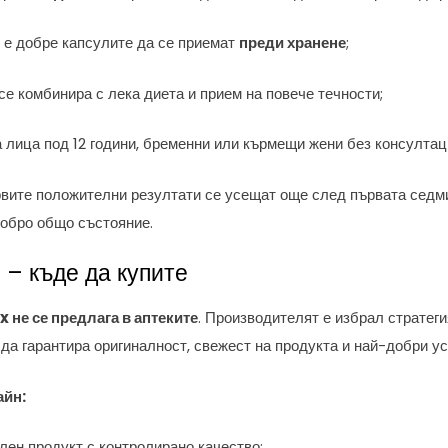
 е добре капсулите да се приемат
преди хранене
;
е комбинира с лека диета и прием на повече течности;
 лица под 12 години, бременни или кърмещи жени без консултац
рвите положителни резултати се усещат още след първата седм
обро общо състояние.
 – къде да купите
 не се предлага в аптеките
. Производителят е избрал стратег
 да гарантира оригиналност, свежест на продукта и най-добри ус
айн:
лен продукт с контролирано качество;