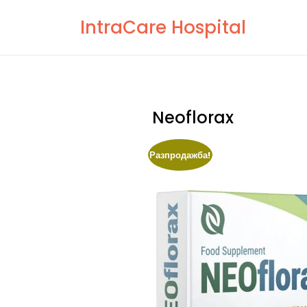
Skip
IntraCare Hospital
to
content
Neoflorax
Разпродажба!