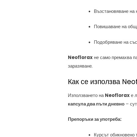
Възстановяване на 
Повишаване на обща
Подобряване на със
Neoflorax
не само премахва па
заразяване.
Как се използва Neo
Използването на
Neoflorax
е л
капсула два пъти дневно
– сут
Препоръки за употреба:
Курсът обикновено 