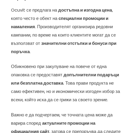
Ocuvit се предлага на
достъпна и изгодна цена
,
която често е обект на
специални промоции и
намаления
. Производителят организира редовни
кампании, по време на които клиентите могат да се
възползват от
значителни отстъпки и бонуси при
поръчка
.
Обикновено при закупуване на повече от една
опаковка се предоставят
допълнителни подаръци
или безплатна доставка
. Това прави продукта не
само ефективен, но и икономически изгоден избор за
всеки, който иска да се грижи за своето зрение.
Важно е да подчертаем, че точната цена може да
варира според
актуалните промоции на
официалния сайт
, затова се препоръчва да следите