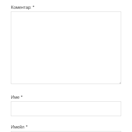
и
Коментар:
*
я
Име
*
Имейл
*