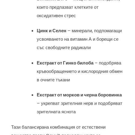
които предпазват клетките от
оксидативен стрес
Цинк и Селен
– минерали, подпомагащи
усвояването на витамин А и борещи се
със свободните радикали
Екстракт от Гинко билоба
– подобрява
кръвообращението и кислородния обмен
в очните тъкани
Екстракт от морков и черна боровинка
– укрепват зрителния нерв и подобряват
зрителната яснота
Тази балансирана комбинация от естествени