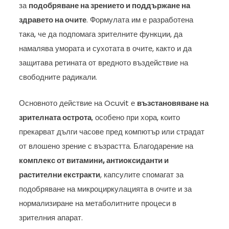
за
подобряване на зрението и поддържане на
здравето на очите
. Формулата им е разработена
така, че да подпомага зрителните функции, да
намалява умората и сухотата в очите, както и да
защитава ретината от вредното въздействие на
свободните радикали.
Основното действие на Ocuvit е
възстановяване на
зрителната острота
, особено при хора, които
прекарват дълги часове пред компютър или страдат
от влошено зрение с възрастта. Благодарение на
комплекс от витамини, антиоксиданти и
растителни екстракти
, капсулите спомагат за
подобряване на микроциркулацията в очите и за
нормализиране на метаболитните процеси в
зрителния апарат.