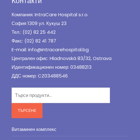
Контакти
Компания: IntraCare Hospital s.r.o.
София 1309 ул. Кукуш 23
Тел.: (02) 82 25 442
Факс: (02) 82 41 787
E-mail: info@intracarehospital.bg
Централен офис: Hladnovská 83/32, Ostrava
Идентификационен номер: 03488213
ДДС номер: CZ03488546
Търсене
за:
ТЪРСЕНЕ
Витаминен комплекс