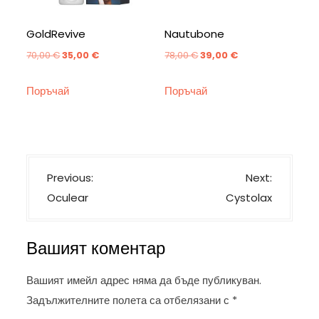
GoldRevive
Nautubone
Original
Текущата
Original
Текущата
70,00
€
35,00
€
78,00
€
39,00
€
price
цена
price
цена
Поръчай
Поръчай
was:
е:
was:
е:
70,00 €.
35,00 €.
78,00 €.
39,00 €.
Н
Previous:
Next:
а
Oculear
Cystolax
в
и
Вашият коментар
г
а
Вашият имейл адрес няма да бъде публикуван.
ц
Задължителните полета са отбелязани с
*