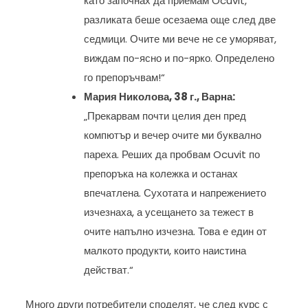
като започнах да приемам Ocuvit,
разликата беше осезаема още след две
седмици. Очите ми вече не се уморяват,
виждам по-ясно и по-ярко. Определено
го препоръчвам!“
Мария Николова, 38 г., Варна:
„Прекарвам почти целия ден пред
компютър и вечер очите ми буквално
пареха. Реших да пробвам Ocuvit по
препоръка на колежка и останах
впечатлена. Сухотата и напрежението
изчезнаха, а усещането за тежест в
очите напълно изчезна. Това е един от
малкото продукти, които наистина
действат.“
Много други потребители споделят, че след курс с