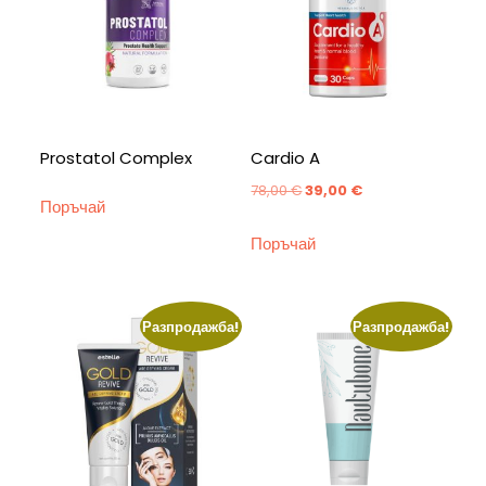
Prostatol Complex
Cardio A
Original
Текущата
78,00
€
39,00
€
Поръчай
price
цена
Поръчай
was:
е:
78,00 €.
39,00 €.
Разпродажба!
Разпродажба!