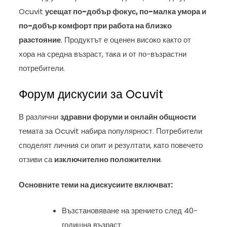
Ocuvit
усещат по-добър фокус, по-малка умора и
по-добър комфорт при работа на близко
разстояние
. Продуктът е оценен високо както от
хора на средна възраст, така и от по-възрастни
потребители.
Форум дискусии за Ocuvit
В различни
здравни форуми и онлайн общности
темата за Ocuvit набира популярност. Потребители
споделят личния си опит и резултати, като повечето
отзиви са
изключително положителни
.
Основните теми на дискусиите включват:
Възстановяване на зрението след 40-
годишна възраст