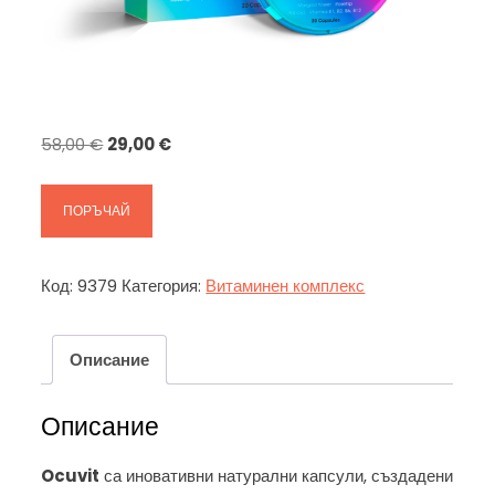
Original
Текущата
58,00
€
29,00
€
price
цена
was:
е:
ПОРЪЧАЙ
58,00 €.
29,00 €.
Код:
9379
Категория:
Витаминен комплекс
Описание
Описание
Ocuvit
са иновативни натурални капсули, създадени