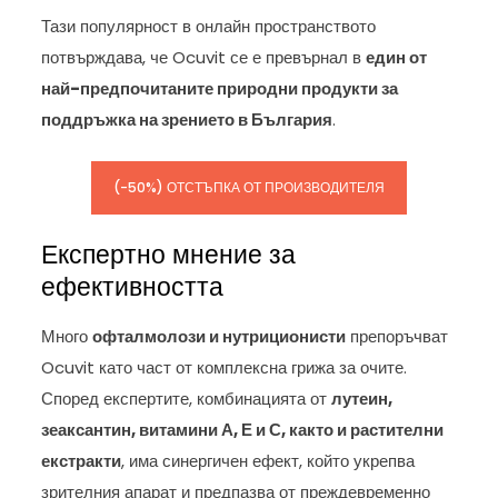
Тази популярност в онлайн пространството
потвърждава, че Ocuvit се е превърнал в
един от
най-предпочитаните природни продукти за
поддръжка на зрението в България
.
(-50%) ОТСТЪПКА ОТ ПРОИЗВОДИТЕЛЯ
Експертно мнение за
ефективността
Много
офталмолози и нутриционисти
препоръчват
Ocuvit като част от комплексна грижа за очите.
Според експертите, комбинацията от
лутеин,
зеаксантин, витамини А, Е и С, както и растителни
екстракти
, има синергичен ефект, който укрепва
зрителния апарат и предпазва от преждевременно