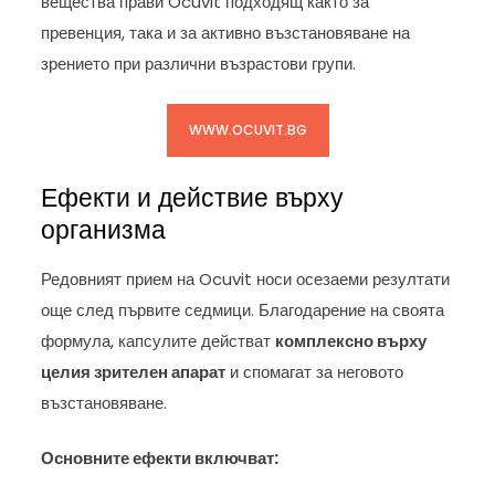
вещества прави Ocuvit подходящ както за
превенция, така и за активно възстановяване на
зрението при различни възрастови групи.
WWW.OCUVIT.BG
Ефекти и действие върху
организма
Редовният прием на Ocuvit носи осезаеми резултати
още след първите седмици. Благодарение на своята
формула, капсулите действат
комплексно върху
целия зрителен апарат
и спомагат за неговото
възстановяване.
Основните ефекти включват: