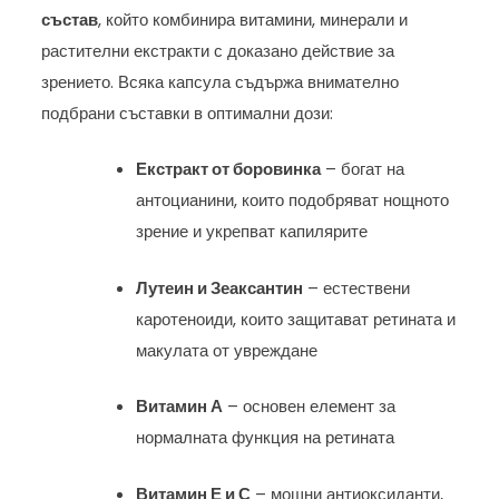
състав
, който комбинира витамини, минерали и
растителни екстракти с доказано действие за
зрението. Всяка капсула съдържа внимателно
подбрани съставки в оптимални дози:
Екстракт от боровинка
– богат на
антоцианини, които подобряват нощното
зрение и укрепват капилярите
Лутеин и Зеаксантин
– естествени
каротеноиди, които защитават ретината и
макулата от увреждане
Витамин А
– основен елемент за
нормалната функция на ретината
Витамин Е и С
– мощни антиоксиданти,