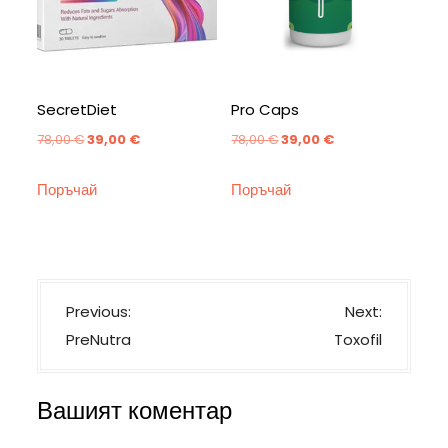
SecretDiet
Pro Caps
Original
Текущата
Original
Текущата
78,00
€
39,00
€
78,00
€
39,00
€
price
цена
price
цена
Поръчай
Поръчай
was:
е:
was:
е:
78,00 €.
39,00 €.
78,00 €.
39,00 €.
Н
Previous:
Next:
а
PreNutra
Toxofil
в
и
Вашият коментар
г