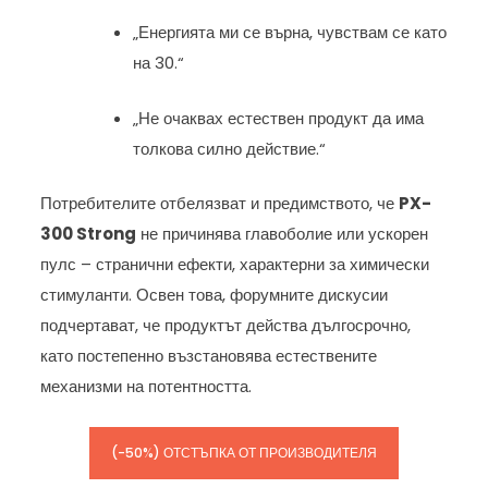
„Енергията ми се върна, чувствам се като
на 30.“
„Не очаквах естествен продукт да има
толкова силно действие.“
Потребителите отбелязват и предимството, че
PX-
300 Strong
не причинява главоболие или ускорен
пулс – странични ефекти, характерни за химически
стимуланти. Освен това, форумните дискусии
подчертават, че продуктът действа дългосрочно,
като постепенно възстановява естествените
механизми на потентността.
(-50%) ОТСТЪПКА ОТ ПРОИЗВОДИТЕЛЯ