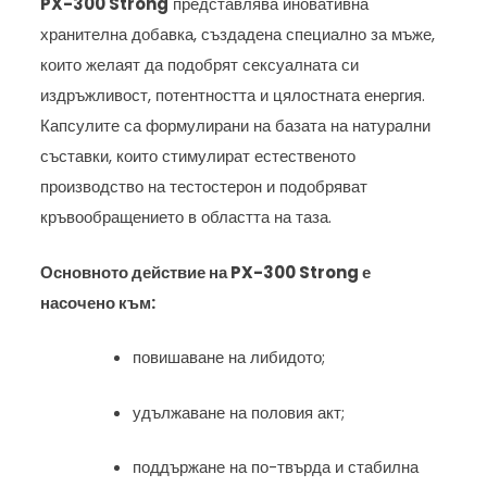
PX-300 Strong
представлява иновативна
хранителна добавка, създадена специално за мъже,
които желаят да подобрят сексуалната си
издръжливост, потентността и цялостната енергия.
Капсулите са формулирани на базата на натурални
съставки, които стимулират естественото
производство на тестостерон и подобряват
кръвообращението в областта на таза.
Основното действие на PX-300 Strong е
насочено към:
повишаване на либидото;
удължаване на половия акт;
поддържане на по-твърда и стабилна