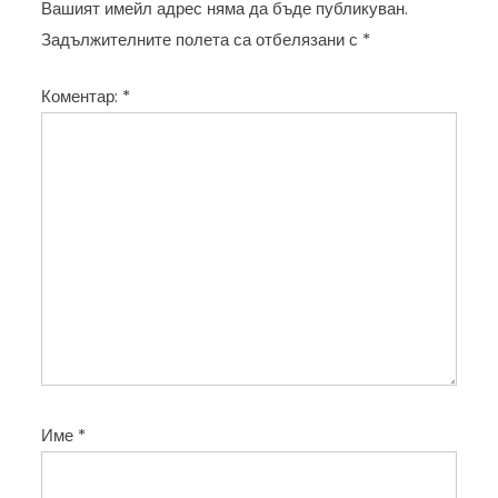
а
Вашият имейл адрес няма да бъде публикуван.
ц
Задължителните полета са отбелязани с
*
и
Коментар:
*
я
Име
*