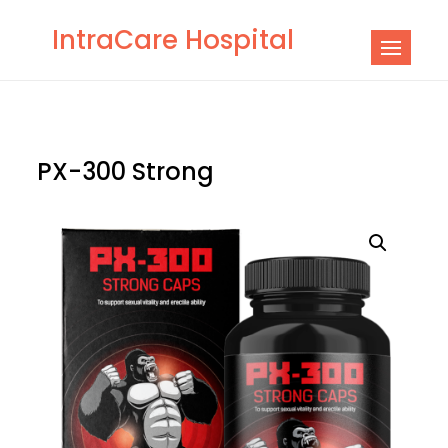
Skip
IntraCare Hospital
to
content
PX-300 Strong