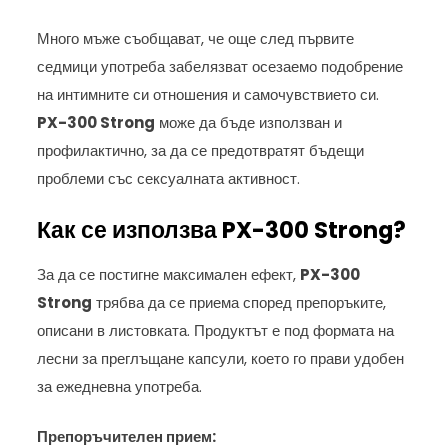
Много мъже съобщават, че още след първите
седмици употреба забелязват осезаемо подобрение
на интимните си отношения и самочувствието си.
PX-300 Strong
може да бъде използван и
профилактично, за да се предотвратят бъдещи
проблеми със сексуалната активност.
Как се използва PX-300 Strong?
За да се постигне максимален ефект,
PX-300
Strong
трябва да се приема според препоръките,
описани в листовката. Продуктът е под формата на
лесни за преглъщане капсули, което го прави удобен
за ежедневна употреба.
Препоръчителен прием: