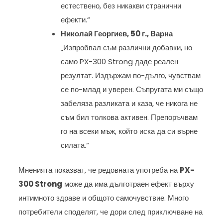
естествено, без никакви странични
ефекти.“
Николай Георгиев, 50 г., Варна
„Изпробвал съм различни добавки, но
само PX-300 Strong даде реален
резултат. Издържам по-дълго, чувствам
се по-млад и уверен. Съпругата ми също
забеляза разликата и каза, че никога не
съм бил толкова активен. Препоръчвам
го на всеки мъж, който иска да си върне
силата.“
Мненията показват, че редовната употреба на
PX-
300 Strong
може да има дълготраен ефект върху
интимното здраве и общото самочувствие. Много
потребители споделят, че дори след приключване на