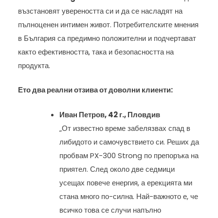
възстановят увереността си и да се насладят на
пълноценен интимен живот. Потребителските мнения
в България са предимно положителни и подчертават
както ефективността, така и безопасността на
продукта.
Ето два реални отзива от доволни клиенти:
Иван Петров, 42 г., Пловдив
„От известно време забелязвах спад в
либидото и самочувствието си. Реших да
пробвам PX-300 Strong по препоръка на
приятел. След около две седмици
усещах повече енергия, а ерекцията ми
стана много по-силна. Най-важното е, че
всичко това се случи напълно