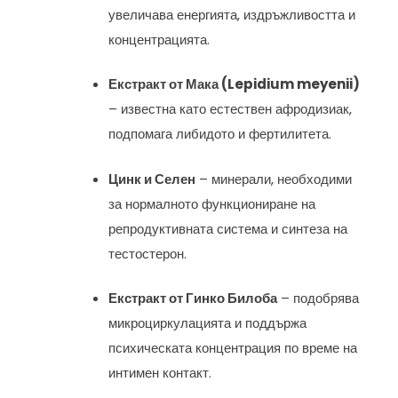
увеличава енергията, издръжливостта и
концентрацията.
Екстракт от Мака (Lepidium meyenii)
– известна като естествен афродизиак,
подпомага либидото и фертилитета.
Цинк и Селен
– минерали, необходими
за нормалното функциониране на
репродуктивната система и синтеза на
тестостерон.
Екстракт от Гинко Билоба
– подобрява
микроциркулацията и поддържа
психическата концентрация по време на
интимен контакт.