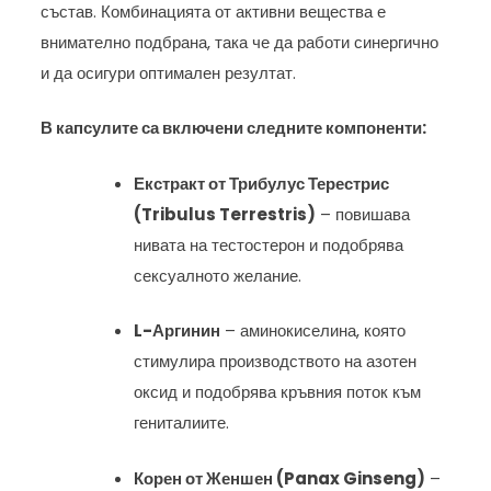
състав. Комбинацията от активни вещества е
внимателно подбрана, така че да работи синергично
и да осигури оптимален резултат.
В капсулите са включени следните компоненти:
Екстракт от Трибулус Терестрис
(Tribulus Terrestris)
– повишава
нивата на тестостерон и подобрява
сексуалното желание.
L-Аргинин
– аминокиселина, която
стимулира производството на азотен
оксид и подобрява кръвния поток към
гениталиите.
Корен от Женшен (Panax Ginseng)
–