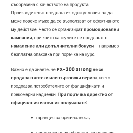
съобразена с качеството на продукта.
Производителят предлага изгодни условия, за да
може повече мъже да се възползват от ефективното
му действие. Често се организират
промоционални
кампании
, при които капсулите се предлагат с
намаление или допълнителни бонуси
– например
безплатна опаковка при поръчка на курс.
Важно е да знаете, че
PX-300 Strong не се
продава в аптеки или търговски вериги
, което
предпазва потребителите от фалшификати и
прекомерни надценки.
При поръчка директно от
официалния източник получавате:
гаранция за оригиналност;
промоционални оферти и периодични