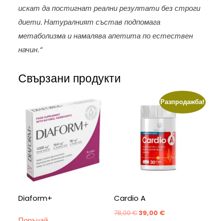
искат да постигнат реални резултати без строги
диети. Натуралният състав подпомага
метаболизма и намалява апетита по естествен
начин.“
Свързани продукти
Разпродажба!
Diaform+
Cardio A
Original
Текущата
78,00
€
39,00
€
Поръчай