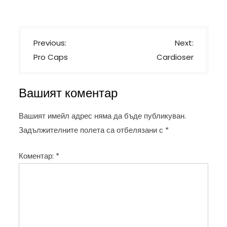
Н
Previous:
Next:
а
Pro Caps
Cardioser
в
и
Вашият коментар
г
а
Вашият имейл адрес няма да бъде публикуван.
ц
Задължителните полета са отбелязани с
*
и
Коментар:
*
я