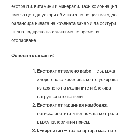
екстракти, витамини и минерали. Тази комбинация
има за цел да ускори обмяната на веществата, да
балансира нивата на кръвната захар и да осигури
пълна подкрепа на организма по време на
отслабване.
Основни съставки:
Екстракт от зелено кафе
– съдържа
хлорогенова киселина, която ускорява
изгарянето на мазнините и блокира
натрупването на нови.
Екстракт от гарциния камбоджа
–
потиска апетита и подпомага контрола
върху калорийния прием.
L-карнитин
– транспортира мастните