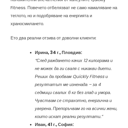
Fitness. Повечето отбелязват не само намаляване на
теглото, но и подобряване на енергията и
храносмилането.
Ето два реални отзива от доволни клиенти:
Ирина, 34 г., Пловдив:
“След раждането качих 12 килограма и
не можех да ги сваля с никакви диети.
Реших да пробвам Quickly Fitness и
резултатът ме изненада – за 4
седмици свалих 6 кг без глад и умора.
Чувствам се страхотно, енергична и
уверена. Препоръчвам го на всички жени,
които искат реални резултати.”
Иван, 41 г., София: