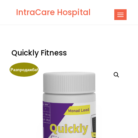
Skip
IntraCare Hospital
to
content
Quickly Fitness
Разпродажба!