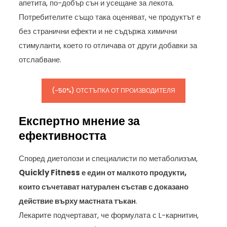
апетита, по-добър сън и усещане за лекота.
Потребителите също така оценяват, че продуктът е
без странични ефекти и не съдържа химични
стимуланти, което го отличава от други добавки за
отслабване.
(-50%) ОТСТЪПКА ОТ ПРОИЗВОДИТЕЛЯ
Експертно мнение за
ефективността
Според диетолози и специалисти по метаболизъм,
Quickly Fitness е един от малкото продукти,
които съчетават натурален състав с доказано
действие върху мастната тъкан
.
Лекарите подчертават, че формулата с L-карнитин,