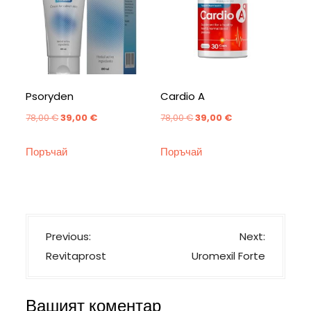
Psoryden
Cardio A
Original
Текущата
Original
Текущата
78,00
€
39,00
€
78,00
€
39,00
€
price
цена
price
цена
Поръчай
Поръчай
was:
е:
was:
е:
78,00 €.
39,00 €.
78,00 €.
39,00 €.
Н
Previous:
Next:
а
Revitaprost
Uromexil Forte
в
и
Вашият коментар