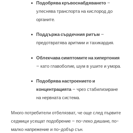
Подобрява кръвоснабдяването
–
улеснява транспорта на кислород до
органите.
Поддържа сърдечния ритъм
–
предотвратява аритмии и тахикардия.
Облекчава симптомите на хипертония
– като главоболие, шум в ушите и умора.
Подобрява настроението и
концентрацията
– чрез стабилизиране
на нервната система.
Много потребители отбелязват, че още след първите
седмици усещат подобрение – по-леко дишане, по-
малко напрежение и по-добър сън.