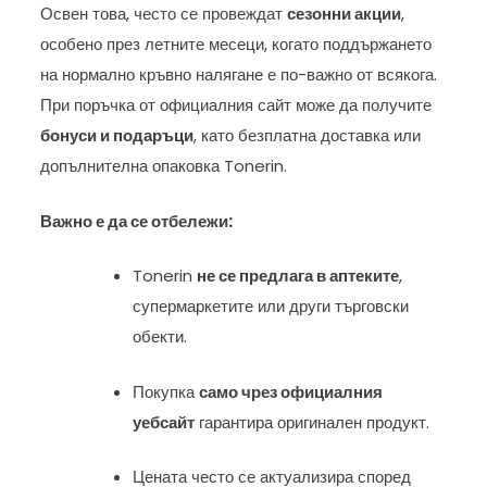
Освен това, често се провеждат
сезонни акции
,
особено през летните месеци, когато поддържането
на нормално кръвно налягане е по-важно от всякога.
При поръчка от официалния сайт може да получите
бонуси и подаръци
, като безплатна доставка или
допълнителна опаковка Tonerin.
Важно е да се отбележи:
Tonerin
не се предлага в аптеките
,
супермаркетите или други търговски
обекти.
Покупка
само чрез официалния
уебсайт
гарантира оригинален продукт.
Цената често се актуализира според