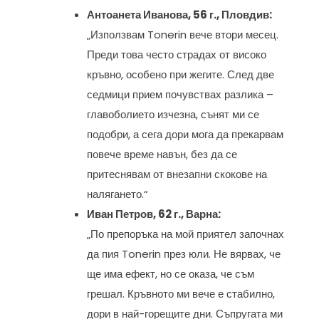
Антоанета Иванова, 56 г., Пловдив:
„Използвам Tonerin вече втори месец.
Преди това често страдах от високо
кръвно, особено при жегите. След две
седмици прием почувствах разлика –
главоболието изчезна, сънят ми се
подобри, а сега дори мога да прекарвам
повече време навън, без да се
притеснявам от внезапни скокове на
налягането.“
Иван Петров, 62 г., Варна:
„По препоръка на мой приятел започнах
да пия Tonerin през юли. Не вярвах, че
ще има ефект, но се оказа, че съм
грешал. Кръвното ми вече е стабилно,
дори в най-горещите дни. Съпругата ми