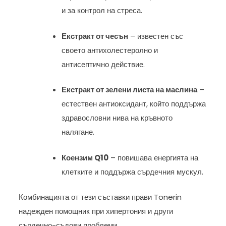
и за контрол на стреса.
Екстракт от чесън
– известен със
своето антихолестеролно и
антисептично действие.
Екстракт от зелени листа на маслина
–
естествен антиоксидант, който поддържа
здравословни нива на кръвното
налягане.
Коензим Q10
– повишава енергията на
клетките и поддържа сърдечния мускул.
Комбинацията от тези съставки прави Tonerin
надежден помощник при хипертония и други
сърдечно-съдови проблеми.