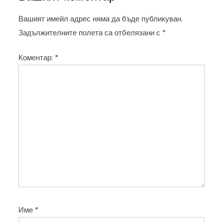
г
а
Вашият имейл адрес няма да бъде публикуван.
ц
Задължителните полета са отбелязани с
*
и
Коментар:
*
я
Име
*