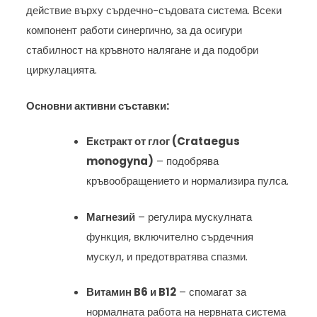
действие върху сърдечно-съдовата система. Всеки
компонент работи синергично, за да осигури
стабилност на кръвното налягане и да подобри
циркулацията.
Основни активни съставки:
Екстракт от глог (Crataegus
monogyna)
– подобрява
кръвообращението и нормализира пулса.
Магнезий
– регулира мускулната
функция, включително сърдечния
мускул, и предотвратява спазми.
Витамин B6 и B12
– спомагат за
нормалната работа на нервната система