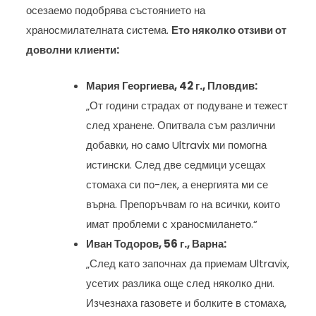
осезаемо подобрява състоянието на
храносмилателната система.
Ето няколко отзиви от
доволни клиенти:
Мария Георгиева, 42 г., Пловдив:
„От години страдах от подуване и тежест
след хранене. Опитвала съм различни
добавки, но само Ultravix ми помогна
истински. След две седмици усещах
стомаха си по-лек, а енергията ми се
върна. Препоръчвам го на всички, които
имат проблеми с храносмилането.“
Иван Тодоров, 56 г., Варна:
„След като започнах да приемам Ultravix,
усетих разлика още след няколко дни.
Изчезнаха газовете и болките в стомаха,