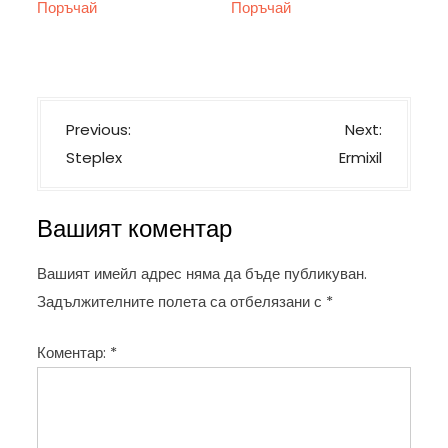
Поръчай
Поръчай
was:
е:
was:
е:
78,00 €.
39,00 €.
58,00 €.
29,00 €.
Н
Previous:
Next:
а
Steplex
Ermixil
в
и
Вашият коментар
г
а
Вашият имейл адрес няма да бъде публикуван.
ц
Задължителните полета са отбелязани с
*
и
Коментар:
*
я