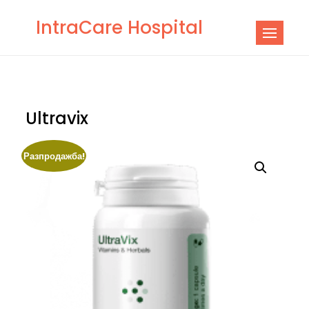
Skip
IntraCare Hospital
to
content
Ultravix
Разпродажба!