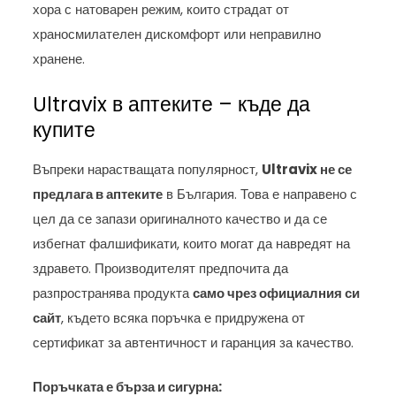
хора с натоварен режим, които страдат от
храносмилателен дискомфорт или неправилно
хранене.
Ultravix в аптеките – къде да
купите
Въпреки нарастващата популярност,
Ultravix не се
предлага в аптеките
в България. Това е направено с
цел да се запази оригиналното качество и да се
избегнат фалшификати, които могат да навредят на
здравето. Производителят предпочита да
разпространява продукта
само чрез официалния си
сайт
, където всяка поръчка е придружена от
сертификат за автентичност и гаранция за качество.
Поръчката е бърза и сигурна: