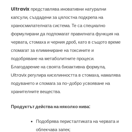
Ultravix
представлява иновативни натурални
капсули, създадени за цялостна подкрепа на
храносмилателната система. Те са специално
формулирани да подпомагат правилната функция на
червата, стомаха и черния дроб, като в същото време
спомагат за елиминиране на токсините и
подобряване на метаболитните процеси.
Благодарение на своята биоактивна формула,
Ultravix регулира киселинността в стомаха, намалява
подуването и спомага за по-добро усвояване на
хранителните вещества.
Продуктът действа на няколко нива:
Подобрява перисталтиката на червата и
облекчава запек;