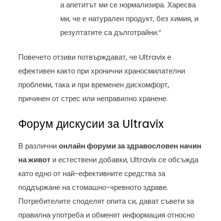
а апетитът ми се нормализира. Харесва
ми, че е натурален продукт, без химия, и
резултатите са дълготрайни.“
Повечето отзиви потвърждават, че Ultravix е
ефективен както при хронични храносмилателни
проблеми, така и при временен дискомфорт,
причинен от стрес или неправилно хранене.
Форум дискусии за Ultravix
В различни
онлайн форуми за здравословен начин
на живот
и естествени добавки, Ultravix се обсъжда
като едно от най-ефективните средства за
поддържане на стомашно-чревното здраве.
Потребителите споделят опита си, дават съвети за
правилна употреба и обменят информация относно