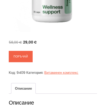
Original
Текущата
58,00
€
29,00
€
price
цена
was:
е:
ПОРЪЧАЙ
58,00 €.
29,00 €.
Код:
9409
Категория:
Витаминен комплекс
Описание
Описание