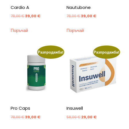
Cardio A
Nautubone
Original
Текущата
Original
Текущата
78,00
€
39,00
€
78,00
€
39,00
€
price
цена
price
цена
Поръчай
Поръчай
was:
е:
was:
е:
78,00 €.
39,00 €.
78,00 €.
39,00 €.
Разпродажба!
Разпродажба!
Pro Caps
Insuwell
Original
Текущата
Original
Текущата
78,00
€
39,00
€
58,00
€
29,00
€
price
цена
price
цена