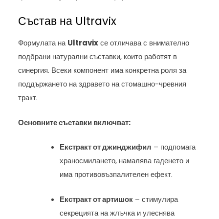
Състав на Ultravix
Формулата на
Ultravix
се отличава с внимателно
подбрани натурални съставки, които работят в
синергия. Всеки компонент има конкретна роля за
поддържането на здравето на стомашно-чревния
тракт.
Основните съставки включват:
Екстракт от джинджифил
– подпомага
храносмилането, намалява гаденето и
има противовъзпалителен ефект.
Екстракт от артишок
– стимулира
секрецията на жлъчка и улеснява