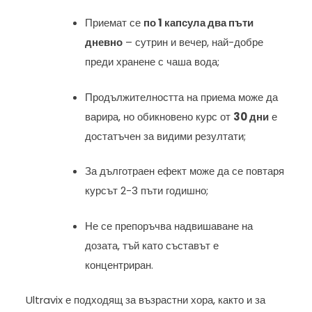
Приемат се
по 1 капсула два пъти
дневно
– сутрин и вечер, най-добре
преди хранене с чаша вода;
Продължителността на приема може да
варира, но обикновено курс от
30 дни
е
достатъчен за видими резултати;
За дълготраен ефект може да се повтаря
курсът 2-3 пъти годишно;
Не се препоръчва надвишаване на
дозата, тъй като съставът е
концентриран.
Ultravix е подходящ за възрастни хора, както и за