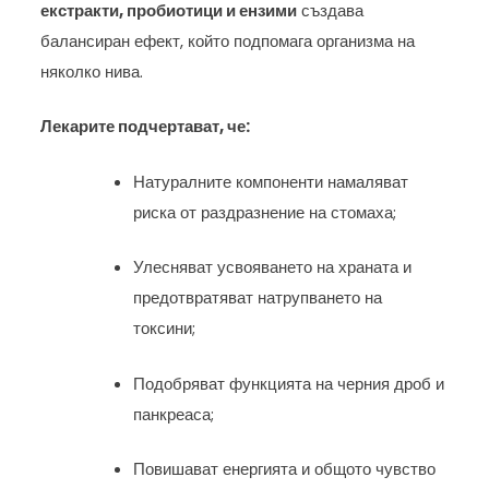
екстракти, пробиотици и ензими
създава
балансиран ефект, който подпомага организма на
няколко нива.
Лекарите подчертават, че:
Натуралните компоненти намаляват
риска от раздразнение на стомаха;
Улесняват усвояването на храната и
предотвратяват натрупването на
токсини;
Подобряват функцията на черния дроб и
панкреаса;
Повишават енергията и общото чувство