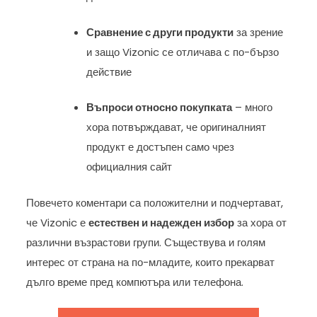
Сравнение с други продукти
за зрение
и защо Vizonic се отличава с по-бързо
действие
Въпроси относно покупката
– много
хора потвърждават, че оригиналният
продукт е достъпен само чрез
официалния сайт
Повечето коментари са положителни и подчертават,
че Vizonic е
естествен и надежден избор
за хора от
различни възрастови групи. Съществува и голям
интерес от страна на по-младите, които прекарват
дълго време пред компютъра или телефона.