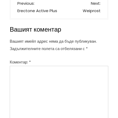
Н
Previous:
Next:
а
Erectone Active Plus
Weiprost
в
и
Вашият коментар
г
а
Вашият имейл адрес няма да бъде публикуван.
ц
Задължителните полета са отбелязани с
*
и
Коментар:
*
я