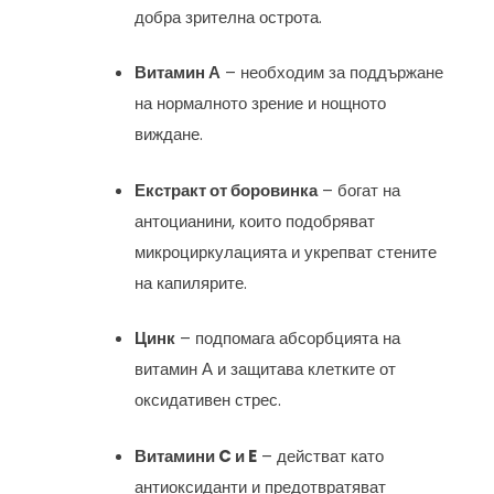
добра зрителна острота.
Витамин А
– необходим за поддържане
на нормалното зрение и нощното
виждане.
Екстракт от боровинка
– богат на
антоцианини, които подобряват
микроциркулацията и укрепват стените
на капилярите.
Цинк
– подпомага абсорбцията на
витамин А и защитава клетките от
оксидативен стрес.
Витамини C и E
– действат като
антиоксиданти и предотвратяват