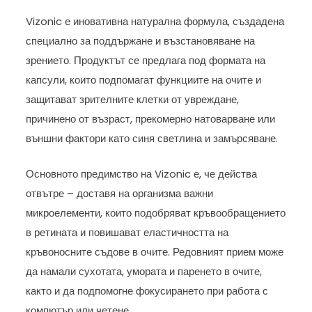
Vizonic е иновативна натурална формула, създадена
специално за поддържане и възстановяване на
зрението. Продуктът се предлага под формата на
капсули, които подпомагат функциите на очите и
защитават зрителните клетки от увреждане,
причинено от възраст, прекомерно натоварване или
външни фактори като синя светлина и замърсяване.
Основното предимство на Vizonic е, че действа
отвътре – доставя на организма важни
микроелементи, които подобряват кръвообращението
в ретината и повишават еластичността на
кръвоносните съдове в очите. Редовният прием може
да намали сухотата, умората и паренето в очите,
както и да подпомогне фокусирането при работа с
компютър или четене.