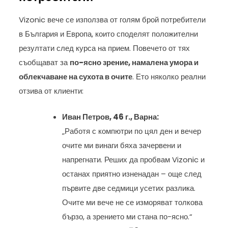
Vizonic вече се използва от голям брой потребители
в България и Европа, които споделят положителни
резултати след курса на прием. Повечето от тях
съобщават за
по-ясно зрение, намалена умора и
облекчаване на сухота в очите
. Ето няколко реални
отзива от клиенти:
Иван Петров, 46 г., Варна:
„Работя с компютри по цял ден и вечер
очите ми винаги бяха зачервени и
напрегнати. Реших да пробвам Vizonic и
останах приятно изненадан – още след
първите две седмици усетих разлика.
Очите ми вече не се изморяват толкова
бързо, а зрението ми стана по-ясно.“