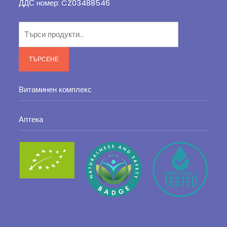
ДДС номер: CZ03488546
Търсене
за:
ТЪРСЕНЕ
Витаминен комплекс
Аптека