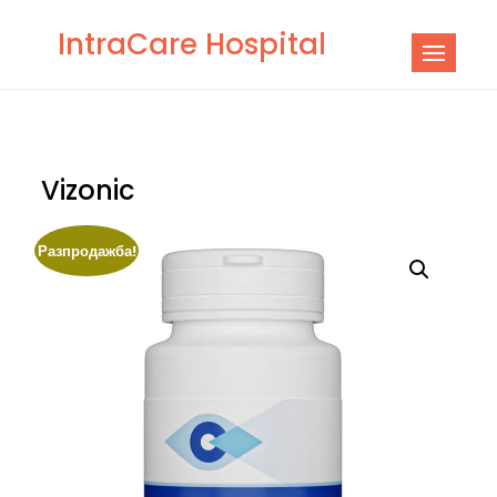
Skip
IntraCare Hospital
to
content
Vizonic
Разпродажба!