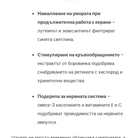
Намаляване на умората при
продължителна работа с екрани
–
лутеинът и зеаксантинът филтрират
синята светлина.
Стимулиране на кръвообращението
–
екстрактът от боровинка подобрява
снабдяването на ретината с кислород и
хранителни вещества.
Подкрепа за нервната система
–
омега-3 киселините и витамините E и C
подобряват проводимостта на нервните
импулси.
Vizonic не просто временно облекчава симптомите, а