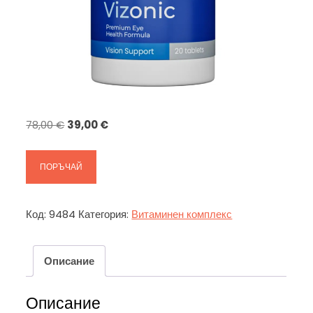
Original
Текущата
78,00
€
39,00
€
price
цена
was:
е:
ПОРЪЧАЙ
78,00 €.
39,00 €.
Код:
9484
Категория:
Витаминен комплекс
Описание
Описание