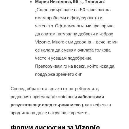
Мария Николова, 58 г., Пловдив:
„След навършване на 50 започнах да
имам проблеми с фокусирането и
четенето. Офталмологът ми препоръча
да опитам натурални добавки и избрах
Vizonic. Много съм доволна – вече не ми
се налага да сменям очилата толкова
често и усещам подобрение.
Препоръчвам го на всеки, който иска да
поддържа зрението си!“
Според обратната връзка от потребителите,
редовният прием на Vizonic носи
забележими
резултати още след първия месец
, като ефектът
продължава да се натрупва с времето.
Форум дискусии за Vizonic