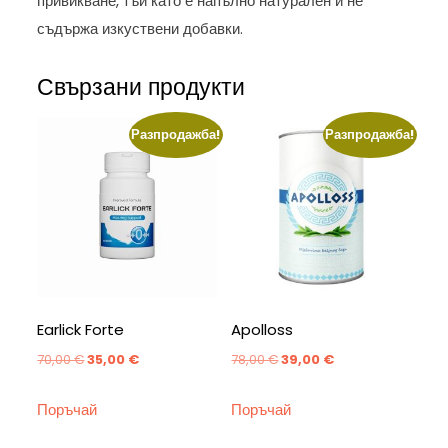
привикване, тъй като е напълно натурален и не
съдържа изкуствени добавки.
Свързани продукти
Разпродажба!
Разпродажба!
Earlick Forte
Apolloss
Original
Текущата
Original
Текущата
70,00
€
35,00
€
78,00
€
39,00
€
price
цена
price
цена
Поръчай
Поръчай
was:
е:
was:
е:
70,00 €.
35,00 €.
78,00 €.
39,00 €.