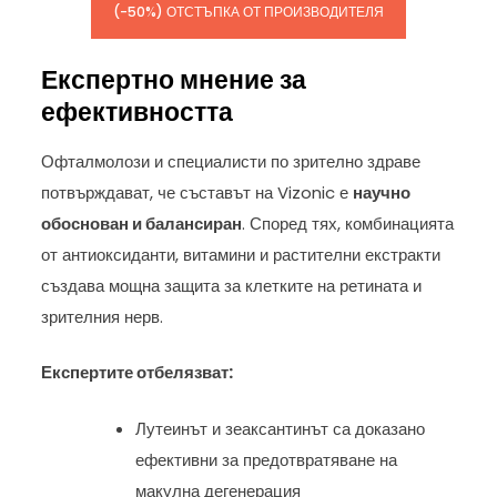
(-50%) ОТСТЪПКА ОТ ПРОИЗВОДИТЕЛЯ
Експертно мнение за
ефективността
Офталмолози и специалисти по зрително здраве
потвърждават, че съставът на Vizonic е
научно
обоснован и балансиран
. Според тях, комбинацията
от антиоксиданти, витамини и растителни екстракти
създава мощна защита за клетките на ретината и
зрителния нерв.
Експертите отбелязват:
Лутеинът и зеаксантинът са доказано
ефективни за предотвратяване на
макулна дегенерация