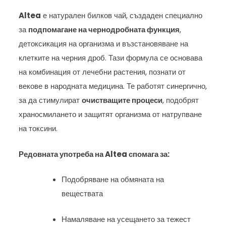
Altea
е натурален билков чай, създаден специално
за
подпомагане на чернодробната функция
,
детоксикация на организма и възстановяване на
клетките на черния дроб. Тази формула се основава
на комбинация от лечебни растения, познати от
векове в народната медицина. Те работят синергично,
за да стимулират
очистващите процеси
, подобрят
храносмилането и защитят организма от натрупване
на токсини.
Редовната употреба на Altea спомага за:
Подобряване на обмяната на
веществата
Намаляване на усещането за тежест