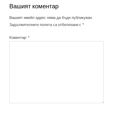
и
Вашият коментар
г
а
Вашият имейл адрес няма да бъде публикуван.
ц
Задължителните полета са отбелязани с
*
и
Коментар:
*
я