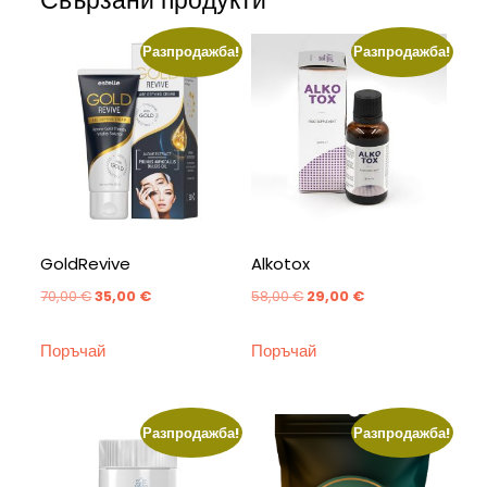
Разпродажба!
Разпродажба!
GoldRevive
Alkotox
Original
Текущата
Original
Текущата
70,00
€
35,00
€
58,00
€
29,00
€
price
цена
price
цена
Поръчай
Поръчай
was:
е:
was:
е:
70,00 €.
35,00 €.
58,00 €.
29,00 €.
Разпродажба!
Разпродажба!