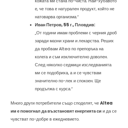
кожата ми стана по-чиста. Най-хубавото
е, че това е натурален продукт, който не
натоварва организма.“
Иван Петров, 55 г., Пловдив:
„От години имам проблеми с черния дроб
заради мазни храни и лекарства. Реших
да пробвам Altea по препоръка на
колега и съм изключително доволен.
След няколко седмици изследванията
ми се подобриха, а и се чувствам
значително по-лек и спокоен. Ще
продължа с курса.“
Много други потребители също споделят, че
Altea
им е помогнал да възстановят енергията си
и да се
чувстват по-добре в ежедневието.