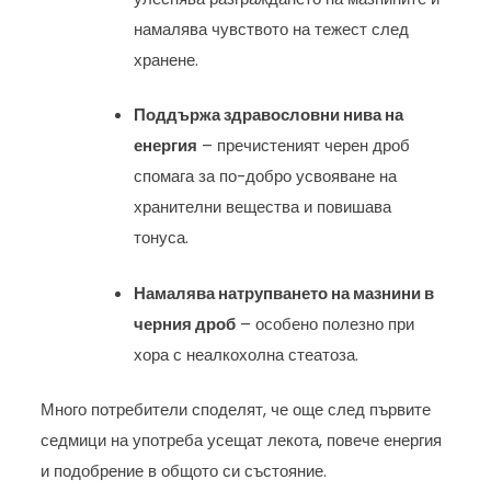
намалява чувството на тежест след
хранене.
Поддържа здравословни нива на
енергия
– пречистеният черен дроб
спомага за по-добро усвояване на
хранителни вещества и повишава
тонуса.
Намалява натрупването на мазнини в
черния дроб
– особено полезно при
хора с неалкохолна стеатоза.
Много потребители споделят, че още след първите
седмици на употреба усещат лекота, повече енергия
и подобрение в общото си състояние.