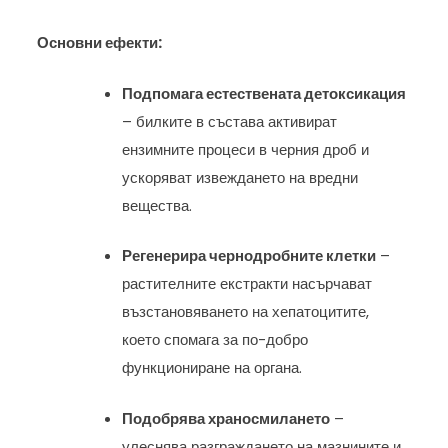
Основни ефекти:
Подпомага естествената детоксикация
– билките в състава активират
ензимните процеси в черния дроб и
ускоряват извеждането на вредни
вещества.
Регенерира чернодробните клетки
–
растителните екстракти насърчават
възстановяването на хепатоцитите,
което спомага за по-добро
функциониране на органа.
Подобрява храносмилането
–
улеснява разграждането на мазнините и