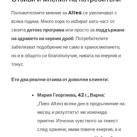
Положителните мнения за
Altea
се увеличават с
всяка година. Много хора го избират като част от
своята
детокс програма
или просто за
поддържане
на здравето на черния дроб
. Потребителите
забелязват подобрение не само в храносмилането,
но и в общото си благополучие, нивата на енергия и
тонус.
Ето два реални отзива от доволни клиенти:
Мария Георгиева, 42 г., Варна:
„Пиех Altea всеки ден в продължение на
месец и резултатът ме изненада
приятно. Изчезна чувството за тежест
след хранене, имам повече енергия, а и