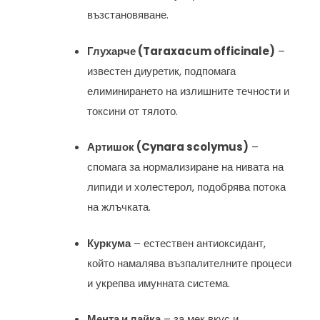
възстановяване.
Глухарче (Taraxacum officinale)
–
известен диуретик, подпомага
елиминирането на излишните течности и
токсини от тялото.
Артишок (Cynara scolymus)
–
спомага за нормализиране на нивата на
липиди и холестерол, подобрява потока
на жлъчката.
Куркума
– естествен антиоксидант,
който намалява възпалителните процеси
и укрепва имунната система.
Мента и лайка
– за мек вкус и