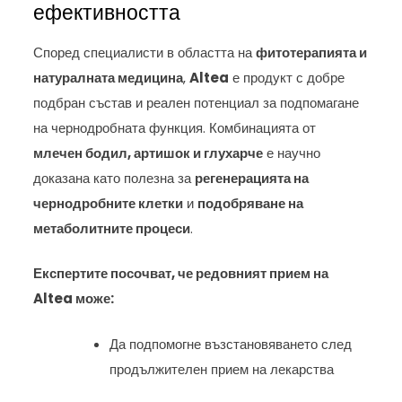
ефективността
Според специалисти в областта на
фитотерапията и
натуралната медицина
,
Altea
е продукт с добре
подбран състав и реален потенциал за подпомагане
на чернодробната функция. Комбинацията от
млечен бодил, артишок и глухарче
е научно
доказана като полезна за
регенерацията на
чернодробните клетки
и
подобряване на
метаболитните процеси
.
Експертите посочват, че редовният прием на
Altea може:
Да подпомогне възстановяването след
продължителен прием на лекарства