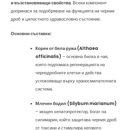
и възстановяващи свойства
. Всеки компонент
допринася за подобряване на функцията на черния
дроб и цялостното здравословно състояние.
Основни съставки:
Корен от бяла ружа (Althaea
officinalis)
– основна билка в чая,
която подпомага регенерацията на
чернодробните клетки и действа
успокояващо върху храносмилателната
система.
Млечен бодил (Silybum marianum)
– мощен хепатопротектор, богат на
силимарин, който защитава черния дроб
от токсини и стимулира неговото