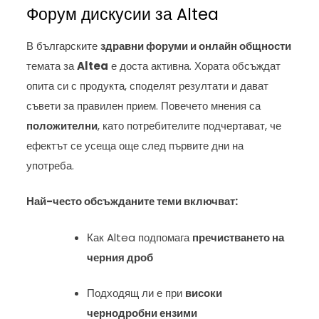
Форум дискусии за Altea
В българските
здравни форуми и онлайн общности
темата за
Altea
е доста активна. Хората обсъждат
опита си с продукта, споделят резултати и дават
съвети за правилен прием. Повечето мнения са
положителни
, като потребителите подчертават, че
ефектът се усеща още след първите дни на
употреба.
Най-често обсъжданите теми включват:
Как Altea подпомага
пречистването на
черния дроб
Подходящ ли е при
високи
чернодробни ензими