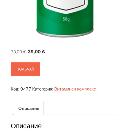
Original
Текущата
78,00
€
39,00
€
price
цена
was:
е:
ПОРЪЧАЙ
78,00 €.
39,00 €.
Код:
9477
Категория:
Витаминен комплекс
Описание
Описание