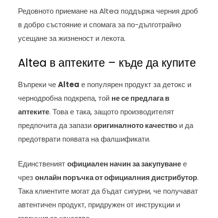
Редовното приемане на Altea поддържа черния дроб
в добро състояние и спомага за по-дълготрайно
усещане за жизненост и лекота.
Altea в аптеките – къде да купите
Въпреки че
Altea
е популярен продукт за детокс и
чернодробна подкрепа, той
не се предлага в
аптеките
. Това е така, защото производителят
предпочита да запази
оригиналното качество
и да
предотврати появата на фалшификати.
Единственият
официален начин за закупуване
е
чрез
онлайн поръчка от официалния дистрибутор
.
Така клиентите могат да бъдат сигурни, че получават
автентичен продукт, придружен от инструкции и