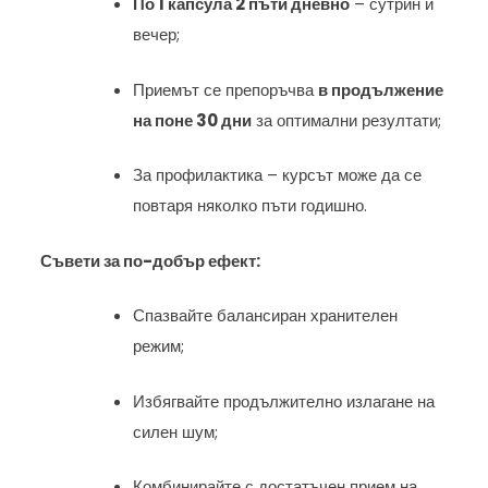
По 1 капсула 2 пъти дневно
– сутрин и
вечер;
Приемът се препоръчва
в продължение
на поне 30 дни
за оптимални резултати;
За профилактика – курсът може да се
повтаря няколко пъти годишно.
Съвети за по-добър ефект:
Спазвайте балансиран хранителен
режим;
Избягвайте продължително излагане на
силен шум;
Комбинирайте с достатъчен прием на