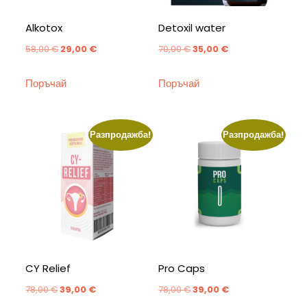
Alkotox
Detoxil water
Original
Текущата
Original
Текущата
58,00
€
29,00
€
70,00
€
35,00
€
price
цена
price
цена
Поръчай
Поръчай
was:
е:
was:
е:
58,00 €.
29,00 €.
70,00 €.
35,00 €.
Разпродажба!
Разпродажба!
CY Relief
Pro Caps
Original
Текущата
Original
Текущата
78,00
€
39,00
€
78,00
€
39,00
€