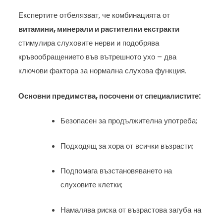
Експертите отбелязват, че комбинацията от
витамини, минерали и растителни екстракти
стимулира слуховите нерви и подобрява
кръвообращението във вътрешното ухо – два
ключови фактора за нормална слухова функция.
Основни предимства, посочени от специалистите:
Безопасен за продължителна употреба;
Подходящ за хора от всички възрасти;
Подпомага възстановяването на
слуховите клетки;
Намалява риска от възрастова загуба на