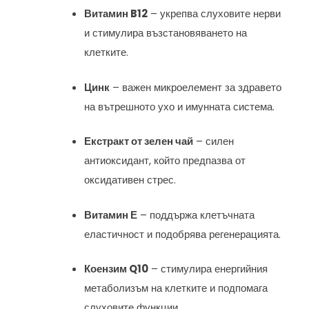
Витамин B12
– укрепва слуховите нерви
и стимулира възстановяването на
клетките.
Цинк
– важен микроелемент за здравето
на вътрешното ухо и имунната система.
Екстракт от зелен чай
– силен
антиоксидант, който предпазва от
оксидативен стрес.
Витамин Е
– поддържа клетъчната
еластичност и подобрява регенерацията.
Коензим Q10
– стимулира енергийния
метаболизъм на клетките и подпомага
слуховите функции.