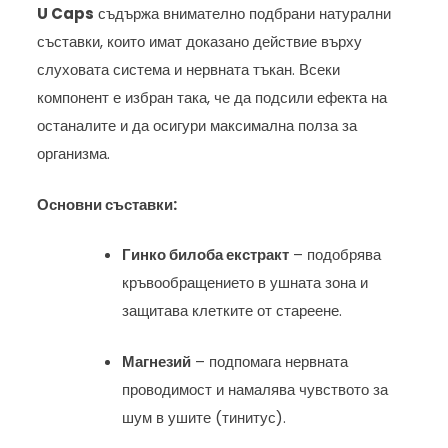
U Caps
съдържа внимателно подбрани натурални
съставки, които имат доказано действие върху
слуховата система и нервната тъкан. Всеки
компонент е избран така, че да подсили ефекта на
останалите и да осигури максимална полза за
организма.
Основни съставки:
Гинко билоба екстракт
– подобрява
кръвообращението в ушната зона и
защитава клетките от стареене.
Магнезий
– подпомага нервната
проводимост и намалява чувството за
шум в ушите (тинитус).