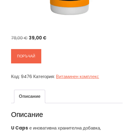
Original
Текущата
78,00
€
39,00
€
price
цена
was:
е:
ПОРЪЧАЙ
78,00 €.
39,00 €.
Код:
9476
Категория:
Витаминен комплекс
Описание
Описание
U Caps
е иновативна хранителна добавка,