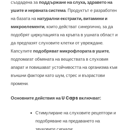
създадена за
поддържане на слуха, здравето на
ушите и нервната система
. Продуктът е разработен
на базата на
натурални екстракти, витамини и
микроелементи
, които действат синергично, за да
подобрят циркулацията на кръвта в ушната област и
да предпазят слуховите клетки от увреждане.
Капсулите
подобряват микрофлората в ушите
,
подпомагат обмяната на веществата в слуховия
апарат и повишават устойчивостта на организма към
външни фактори като шум, стрес и възрастови
промени.
Основните действия на U Caps включват:
Стимулиране на слуховите рецептори и
подобряване на предаването на
звуковите сигнали;