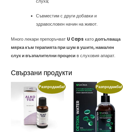
слуха;
Съвместим с други добавки и
здравословен начин на живот.
Много лекари препоръчват
U Caps
като
допълваща
мярка към терапията при шум в ушите, намален
слух и възпалителни процеси
в слуховия апарат.
Свързани продукти
Разпродажба!
Разпродажба!