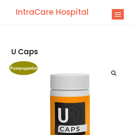
Skip
IntraCare Hospital
to
content
U Caps
Разпродажба!