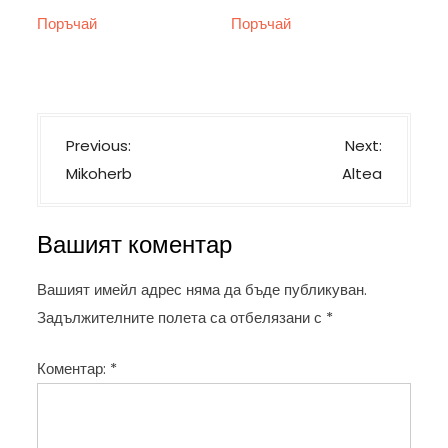
price
цена
price
цена
Поръчай
Поръчай
was:
е:
was:
е:
78,00 €.
39,00 €.
78,00 €.
39,00 €.
Н
Previous:
Next:
а
Mikoherb
Altea
в
и
Вашият коментар
г
а
Вашият имейл адрес няма да бъде публикуван.
ц
Задължителните полета са отбелязани с
*
и
Коментар:
*
я