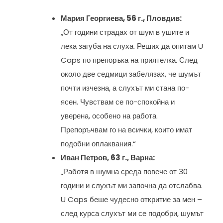
Мария Георгиева, 56 г., Пловдив:
„От години страдах от шум в ушите и
лека загуба на слуха. Реших да опитам U
Caps по препоръка на приятелка. След
около две седмици забелязах, че шумът
почти изчезна, а слухът ми стана по-
ясен. Чувствам се по-спокойна и
уверена, особено на работа.
Препоръчвам го на всички, които имат
подобни оплаквания.“
Иван Петров, 63 г., Варна:
„Работя в шумна среда повече от 30
години и слухът ми започна да отслабва.
U Caps беше чудесно откритие за мен –
след курса слухът ми се подобри, шумът