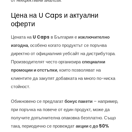
от неефективни аналози.
Цена на U Caps и актуални
оферти
Цената на
U Caps
в България е
изключително
изгодна
, особено когато продуктът се поръчва
директно от официалния уебсайт на дистрибутора.
Производителят често организира
специални
промоции и отстъпки
, които позволяват на
клиентите да закупят добавката на много по-ниска
стойност.
Обикновено се предлагат
бонус пакети
– например,
при поръчка на повече от един продукт, може да
получите допълнителна опаковка безплатно. Също
така, периодично се провеждат
акции с до 50%