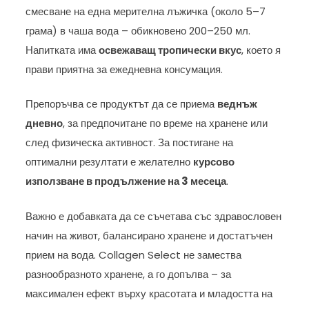
смесване на една мерителна лъжичка (около 5–7
грама) в чаша вода – обикновено 200–250 мл.
Напитката има
освежаващ тропически вкус
, което я
прави приятна за ежедневна консумация.
Препоръчва се продуктът да се приема
веднъж
дневно
, за предпочитане по време на хранене или
след физическа активност. За постигане на
оптимални резултати е желателно
курсово
използване в продължение на 3 месеца
.
Важно е добавката да се съчетава със здравословен
начин на живот, балансирано хранене и достатъчен
прием на вода. Collagen Select не замества
разнообразното хранене, а го допълва – за
максимален ефект върху красотата и младостта на