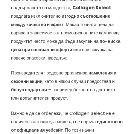
поддържането на младостта,
Collagen Select
предлага изключително
изгодно съотношение
между качество и ефект
. Макар точната цена да
варира в зависимост от промоционалните кампании,
продуктът често може да бъде закупен на
по-ниска
цена при специални оферти
или при покупка на
повече опаковки наведнъж.
Производителят редовно организира
намаления и
сезонни акции
, като в някои случаи предоставя и
бонус подаръци
– например безплатна доставка
или допълнителен продукт.
Важно е да се отбележи, че Collagen Select не е
наличен в аптеките, а може да се поръча
единствено
от официалния уебсайт
. По този начин