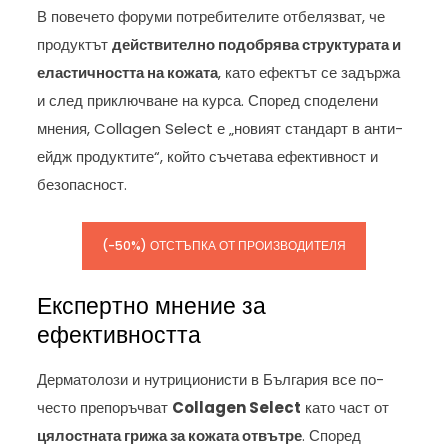
В повечето форуми потребителите отбелязват, че
продуктът
действително подобрява структурата и
еластичността на кожата
, като ефектът се задържа
и след приключване на курса. Според споделени
мнения, Collagen Select е „новият стандарт в анти-
ейдж продуктите“, който съчетава ефективност и
безопасност.
(-50%) ОТСТЪПКА ОТ ПРОИЗВОДИТЕЛЯ
Експертно мнение за
ефективността
Дерматолози и нутриционисти в България все по-
често препоръчват
Collagen Select
като част от
цялостната грижа за кожата отвътре
. Според