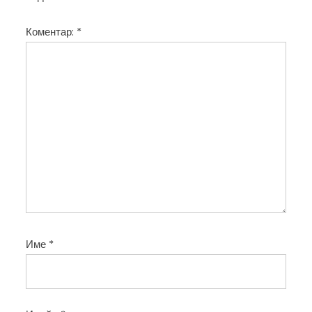
и
Коментар:
*
я
Име
*