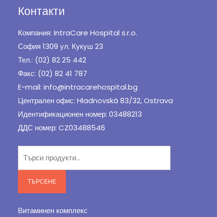
Контакти
Компания: IntraCare Hospital s.r.o.
София 1309 ул. Кукуш 23
Тел.: (02) 82 25 442
Факс: (02) 82 41 787
E-mail: info@intracarehospital.bg
Централен офис: Hladnovská 83/32, Ostrava
Идентификационен номер: 03488213
ДДС номер: CZ03488546
Търсене
за:
ТЪРСЕНЕ
Витаминен комплекс