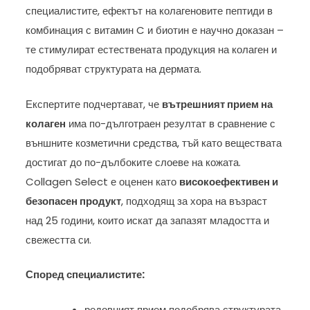
специалистите, ефектът на колагеновите пептиди в
комбинация с витамин C и биотин е научно доказан –
те стимулират естествената продукция на колаген и
подобряват структурата на дермата.
Експертите подчертават, че
вътрешният прием на
колаген
има по-дълготраен резултат в сравнение с
външните козметични средства, тъй като веществата
достигат до по-дълбоките слоеве на кожата.
Collagen Select е оценен като
високоефективен и
безопасен продукт
, подходящ за хора на възраст
над 25 години, които искат да запазят младостта и
свежестта си.
Според специалистите:
редовният прием подобрява структурата