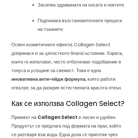
Засилва здравината на косата и ноктите.
Подпомага възстановителните процеси
на тъканите.
Освен козметичните ефекти, Collagen Select
допринася и за цялостното благосъстояние. Хората,
които го използват, често отбелязват подобрение в
тонуса и усещане за свежест. Това е една
иновативна анти-ейдж формула
, която работи
отвътре, за да разкрие естествената красота отвън.
Как се използва Collagen Select?
Приемът на
Collagen Select
е лесен и удобен.
Продуктът се предлага под формата на прах, който
се разтваря във вода. Една доза се приготвя чрез