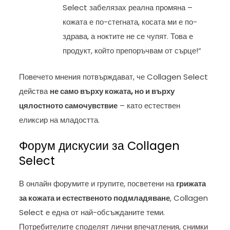
Select забелязах реална промяна –
кожата е по-стегната, косата ми е по-
здрава, а ноктите не се чупят. Това е
продукт, който препоръчвам от сърце!“
Повечето мнения потвърждават, че Collagen Select
действа
не само върху кожата, но и върху
цялостното самочувствие
– като естествен
еликсир на младостта.
Форум дискусии за Collagen
Select
В онлайн форумите и групите, посветени на
грижата
за кожата и естественото подмладяване
, Collagen
Select е една от най-обсъжданите теми.
Потребителите споделят лични впечатления, снимки