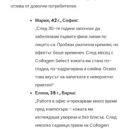
отзива от доволни потребителки:
Мария, 42 г., София:
„След 30-те години започнах да
забелязвам първите фини линии по
лицето си. Пробвах различни кремове, но
ефектът беше временен. След месец с
Collagen Select кожата ми стана по-
гладка, по-хидратирана и сияйна. Освен
това вкусът на напитката е невероятно
приятен!“
Елена, 36 г., Варна:
„Работя в офис и прекарвам много време
пред компютъра – кожата ми
изглеждаше уморена и без блясък. След
няколко седмици прием на Collagen