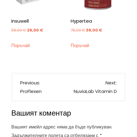
Insuwell
Hypertea
Original
Текущата
Original
Текущата
58,00
€
29,00
€
78,00
€
39,00
€
price
цена
price
цена
Поръчай
Поръчай
was:
е:
was:
е:
58,00 €.
29,00 €.
78,00 €.
39,00 €.
Н
Previous:
Next:
а
ProFlexen
NuviaLab Vitamin D
в
и
Вашият коментар
г
а
Вашият имейл адрес няма да бъде публикуван.
ц
Задължителните полета са отбелязани с
*