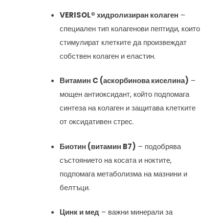
VERISOL® хидролизиран колаген
–
специален тип колагенови пептиди, които
стимулират клетките да произвеждат
собствен колаген и еластин.
Витамин C (аскорбинова киселина)
–
мощен антиоксидант, който подпомага
синтеза на колаген и защитава клетките
от оксидативен стрес.
Биотин (витамин B7)
– подобрява
състоянието на косата и ноктите,
подпомага метаболизма на мазнини и
белтъци.
Цинк и мед
– важни минерали за