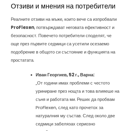
Отзиви и мнения на потребители
Реалните отзиви на мъже, които вече са изпробвали
ProFlexen
, потвърждават неговата ефективност и
безопасност. Повечето потребители споделят, че
още през първите седмици са усетили осезаемо
подобрение в общото си състояние и функцията на
простатата.
Иван Георгиев, 52 г., Варна:
„От години имах проблеми с честото
уриниране през нощта и това влияеше на
съня и работата ми. Реших да пробвам
ProFlexen, след като прочетох за
натуралния му състав. След около две
седмици забелязах сериозно