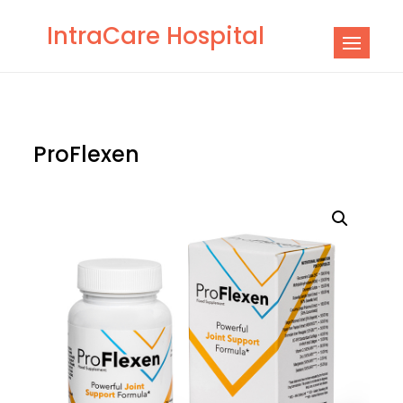
Skip
IntraCare Hospital
to
content
ProFlexen