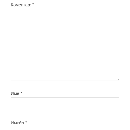
Коментар:
*
я
Име
*
Имейл
*