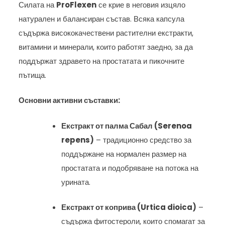
Силата на
ProFlexen
се крие в неговия изцяло
натурален и балансиран състав. Всяка капсула
съдържа висококачествени растителни екстракти,
витамини и минерали, които работят заедно, за да
поддържат здравето на простатата и пикочните
пътища.
Основни активни съставки:
Екстракт от палма Сабал (Serenoa
repens)
– традиционно средство за
поддържане на нормален размер на
простатата и подобряване на потока на
урината.
Екстракт от коприва (Urtica dioica)
–
съдържа фитостероли, които спомагат за