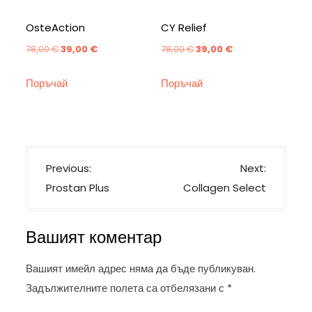
OsteAction
CY Relief
Original
Текущата
Original
Текущата
78,00
€
39,00
€
78,00
€
39,00
€
price
цена
price
цена
Поръчай
Поръчай
was:
е:
was:
е:
78,00 €.
39,00 €.
78,00 €.
39,00 €.
Н
Previous:
Next:
а
Prostan Plus
Collagen Select
в
и
Вашият коментар
г
а
Вашият имейл адрес няма да бъде публикуван.
ц
Задължителните полета са отбелязани с
*
и