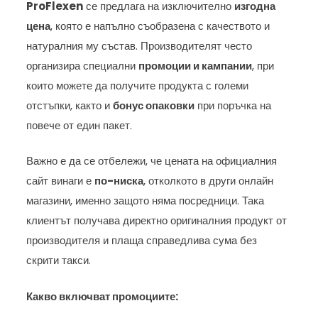
ProFlexen
се предлага на изключително
изгодна
цена
, която е напълно съобразена с качеството и
натуралния му състав. Производителят често
организира специални
промоции и кампании
, при
които можете да получите продукта с големи
отстъпки, както и
бонус опаковки
при поръчка на
повече от един пакет.
Важно е да се отбележи, че цената на официалния
сайт винаги е
по-ниска
, отколкото в други онлайн
магазини, именно защото няма посредници. Така
клиентът получава директно оригиналния продукт от
производителя и плаща справедлива сума без
скрити такси.
Какво включват промоциите: