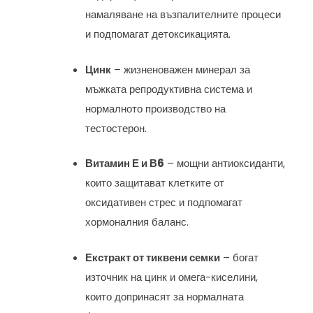
намаляване на възпалителните процеси
и подпомагат детоксикацията.
Цинк
– жизненоважен минерал за
мъжката репродуктивна система и
нормалното производство на
тестостерон.
Витамин Е и В6
– мощни антиоксиданти,
които защитават клетките от
оксидативен стрес и подпомагат
хормоналния баланс.
Екстракт от тиквени семки
– богат
източник на цинк и омега-киселини,
които допринасят за нормалната