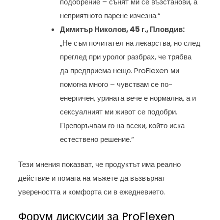
подобрение – сънят ми се възстанови, а
неприятното парене изчезна.“
Димитър Николов, 45 г., Пловдив:
„Не съм почитател на лекарства, но след
преглед при уролог разбрах, че трябва
да предприема нещо. ProFlexen ми
помогна много – чувствам се по-
енергичен, урината вече е нормална, а и
сексуалният ми живот се подобри.
Препоръчвам го на всеки, който иска
естествено решение.“
Тези мнения показват, че продуктът има реално
действие и помага на мъжете да възвърнат
увереността и комфорта си в ежедневието.
Форум дискусии за ProFlexen