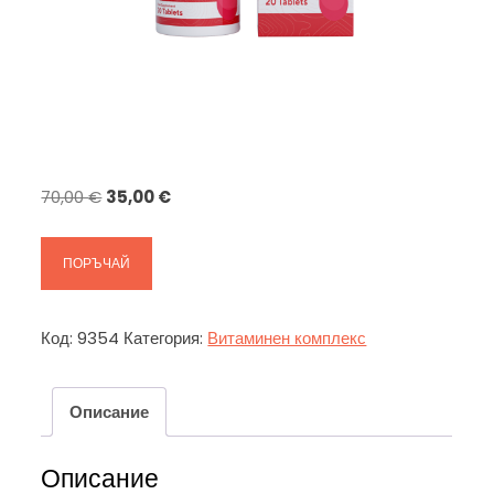
Original
Текущата
70,00
€
35,00
€
price
цена
was:
е:
ПОРЪЧАЙ
70,00 €.
35,00 €.
Код:
9354
Категория:
Витаминен комплекс
Описание
Описание