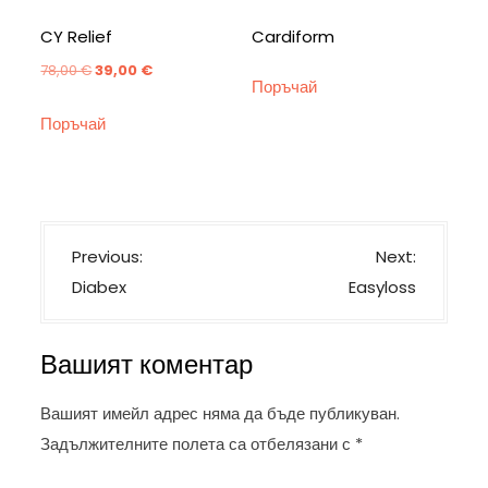
CY Relief
Cardiform
Original
Текущата
78,00
€
39,00
€
Поръчай
price
цена
Поръчай
was:
е:
78,00 €.
39,00 €.
Н
Previous:
Next:
а
Diabex
Easyloss
в
и
Вашият коментар
г
а
Вашият имейл адрес няма да бъде публикуван.
ц
Задължителните полета са отбелязани с
*
и