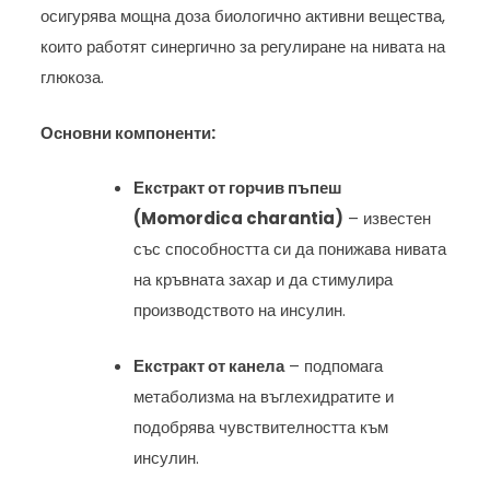
осигурява мощна доза биологично активни вещества,
които работят синергично за регулиране на нивата на
глюкоза.
Основни компоненти:
Екстракт от горчив пъпеш
(Momordica charantia)
– известен
със способността си да понижава нивата
на кръвната захар и да стимулира
производството на инсулин.
Екстракт от канела
– подпомага
метаболизма на въглехидратите и
подобрява чувствителността към
инсулин.