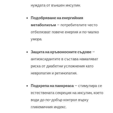
нуждата от външен инсулин.
Подобряване на енергийния
метаболизъм
– потребителите често
отбелязват повече енергия и по-малко
умора.
Защита на кръвоносните съдове
–
антиоксидантите в състава намаляват
риска от диабетни усложнения като
невропатия и ретинопатия.
Подкрепа на панкреаса
– стимулира се
естествената секреция на инсулин, което
води до по-добър контрол върху
гликемичния индекс.