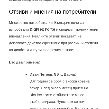
Отзиви и мнения на потребители
Множество потребители в България вече са
изпробвали
DiaFlex Forte
и споделят положителни
впечатления. Реалните отзиви показват, че
добавката действа ефективно при различни степени
на диабет и инсулинова резистентност.
Ето два примера:
Иван Петров, 56 г., Варна:
„От години се боря с висока кръвна
захар. След около месец прием на
DiaFlex Forte стойностите ми се
стабилизираха. Чувствам се по-
енергичен и спя по-добре. Радвам се, че