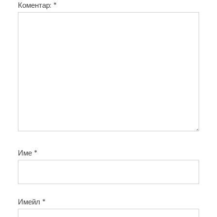
Коментар:
*
я
Име
*
Имейл
*