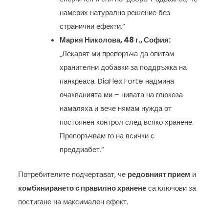
намерих натурално решение без
странични ефекти.“
Мария Николова, 48 г., София:
„Лекарят ми препоръча да опитам
хранителни добавки за поддръжка на
панкреаса. DiaFlex Forte надмина
очакванията ми – нивата на глюкоза
намаляха и вече нямам нужда от
постоянен контрол след всяко хранене.
Препоръчвам го на всички с
преддиабет.“
Потребителите подчертават, че
редовният прием
и
комбинирането с правилно хранене
са ключови за
постигане на максимален ефект.