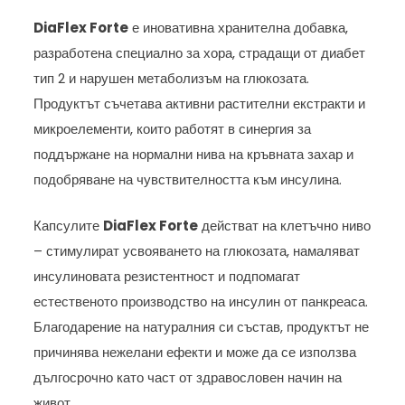
DiaFlex Forte
е иновативна хранителна добавка,
разработена специално за хора, страдащи от диабет
тип 2 и нарушен метаболизъм на глюкозата.
Продуктът съчетава активни растителни екстракти и
микроелементи, които работят в синергия за
поддържане на нормални нива на кръвната захар и
подобряване на чувствителността към инсулина.
Капсулите
DiaFlex Forte
действат на клетъчно ниво
– стимулират усвояването на глюкозата, намаляват
инсулиновата резистентност и подпомагат
естественото производство на инсулин от панкреаса.
Благодарение на натуралния си състав, продуктът не
причинява нежелани ефекти и може да се използва
дългосрочно като част от здравословен начин на
живот.