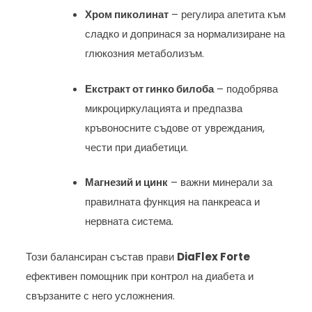
Хром пиколинат
– регулира апетита към
сладко и допринася за нормализиране на
глюкозния метаболизъм.
Екстракт от гинко билоба
– подобрява
микроциркулацията и предпазва
кръвоносните съдове от увреждания,
чести при диабетици.
Магнезий и цинк
– важни минерали за
правилната функция на панкреаса и
нервната система.
Този балансиран състав прави
DiaFlex Forte
ефективен помощник при контрол на диабета и
свързаните с него усложнения.