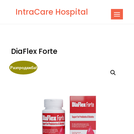
Skip
IntraCare Hospital
to
content
DiaFlex Forte
Разпродажба!