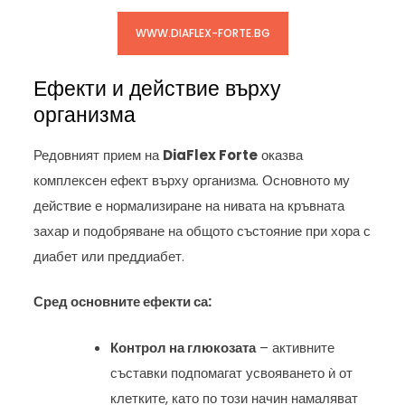
WWW.DIAFLEX-FORTE.BG
Ефекти и действие върху
организма
Редовният прием на
DiaFlex Forte
оказва
комплексен ефект върху организма. Основното му
действие е нормализиране на нивата на кръвната
захар и подобряване на общото състояние при хора с
диабет или преддиабет.
Сред основните ефекти са:
Контрол на глюкозата
– активните
съставки подпомагат усвояването ѝ от
клетките, като по този начин намаляват