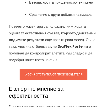
Безопасността при дългосрочен прием
Сравнение с други добавки на пазара
Повечето коментари са положителни – хората
оценяват
естествения състав
,
бързото действие
и
видимите резултати
още през първия месец. Също
така, мнозина отбелязват, че
DiaFlex Forte
им е
помогнал да контролират апетита към сладко и да
подобрят качеството на съня.
(-50%) ОТСТЪПКА ОТ ПРОИЗВОДИТЕЛЯ
Експертно мнение за
ефективността
Според мнението на специалисти по ендокринология