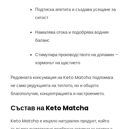
Подтиска апетита и създава усещане за
ситост
Намалява отока и подобрява водния
баланс
Стимулира производството на допамин –
хормонът на щастието
Редовната консумация на Keto Matcha подпомага
не само редукцията на теглото, но и общото
благополучие, концентрацията и настроението.
Състав на Keto Matcha
Keto Matcha е изцяло натурален продукт, който
съдържа внимателно подбрани активни съставки с