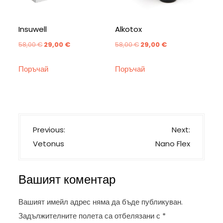
Insuwell
Alkotox
Original
Текущата
Original
Текущата
58,00
€
29,00
€
58,00
€
29,00
€
price
цена
price
цена
Поръчай
Поръчай
was:
е:
was:
е:
58,00 €.
29,00 €.
58,00 €.
29,00 €.
Н
Previous:
Next:
а
Vetonus
Nano Flex
в
и
Вашият коментар
г
а
Вашият имейл адрес няма да бъде публикуван.
ц
Задължителните полета са отбелязани с
*