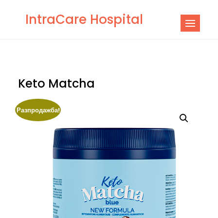
Skip
IntraCare Hospital
to
content
Keto Matcha
Разпродажба!