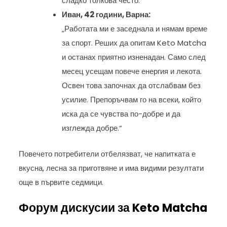
сладко толкова често.“
Иван, 42 години, Варна:
„Работата ми е заседнала и нямам време
за спорт. Реших да опитам Keto Matcha
и останах приятно изненадан. Само след
месец усещам повече енергия и лекота.
Освен това започнах да отслабвам без
усилие. Препоръчвам го на всеки, който
иска да се чувства по-добре и да
изглежда добре.“
Повечето потребители отбелязват, че напитката е
вкусна, лесна за приготвяне и има видими резултати
още в първите седмици.
Форум дискусии за Keto Matcha