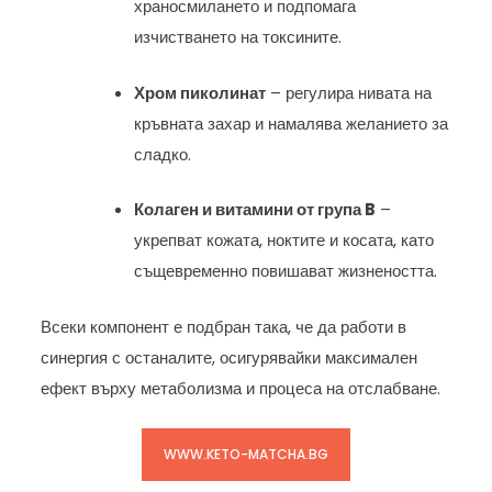
храносмилането и подпомага
изчистването на токсините.
Хром пиколинат
– регулира нивата на
кръвната захар и намалява желанието за
сладко.
Колаген и витамини от група B
–
укрепват кожата, ноктите и косата, като
същевременно повишават жизнеността.
Всеки компонент е подбран така, че да работи в
синергия с останалите, осигурявайки максимален
ефект върху метаболизма и процеса на отслабване.
WWW.KETO-MATCHA.BG