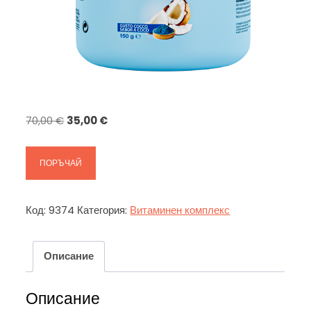
Original
Текущата
70,00
€
35,00
€
price
цена
was:
е:
ПОРЪЧАЙ
70,00 €.
35,00 €.
Код:
9374
Категория:
Витаминен комплекс
Описание
Описание