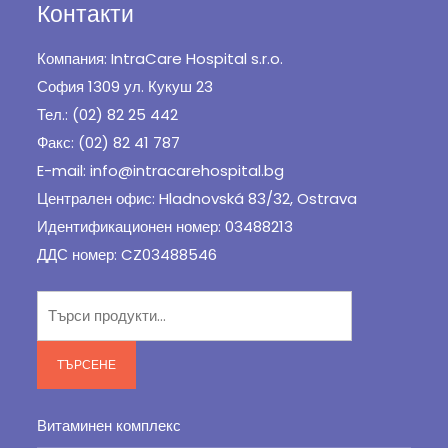
Контакти
Компания: IntraCare Hospital s.r.o.
София 1309 ул. Кукуш 23
Тел.: (02) 82 25 442
Факс: (02) 82 41 787
E-mail: info@intracarehospital.bg
Централен офис: Hladnovská 83/32, Ostrava
Идентификационен номер: 03488213
ДДС номер: CZ03488546
Търсене
за:
ТЪРСЕНЕ
Витаминен комплекс