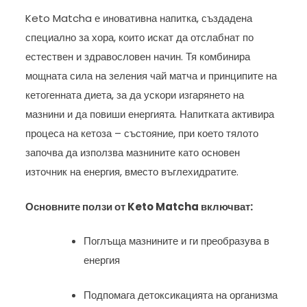
Keto Matcha е иновативна напитка, създадена
специално за хора, които искат да отслабнат по
естествен и здравословен начин. Тя комбинира
мощната сила на зеления чай матча и принципите на
кетогенната диета, за да ускори изгарянето на
мазнини и да повиши енергията. Напитката активира
процеса на кетоза – състояние, при което тялото
започва да използва мазнините като основен
източник на енергия, вместо въглехидратите.
Основните ползи от Keto Matcha включват:
Поглъща мазнините и ги преобразува в
енергия
Подпомага детоксикацията на организма