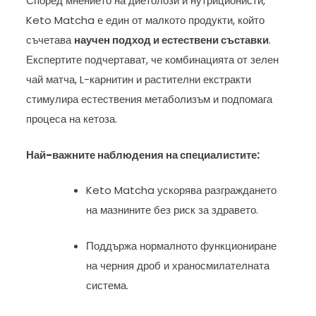
Според мнението на диетолози и нутриционисти,
Keto Matcha е един от малкото продукти, който
съчетава
научен подход и естествени съставки
.
Експертите подчертават, че комбинацията от зелен
чай матча, L-карнитин и растителни екстракти
стимулира естествения метаболизъм и подпомага
процеса на кетоза.
Най-важните наблюдения на специалистите:
Keto Matcha ускорява разграждането
на мазнините без риск за здравето.
Поддържа нормалното функциониране
на черния дроб и храносмилателната
система.