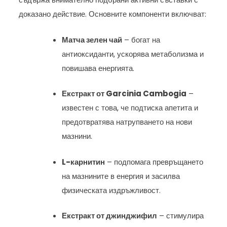
доказано действие. Основните компоненти включват:
Матча зелен чай
– богат на
антиоксиданти, ускорява метаболизма и
повишава енергията.
Екстракт от Garcinia Cambogia
–
известен с това, че подтиска апетита и
предотвратява натрупването на нови
мазнини.
L-карнитин
– подпомага превръщането
на мазнините в енергия и засилва
физическата издръжливост.
Екстракт от джинджифил
– стимулира