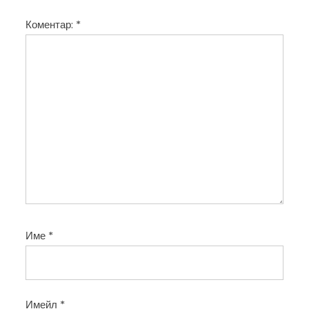
и
Коментар:
*
я
Име
*
Имейл
*