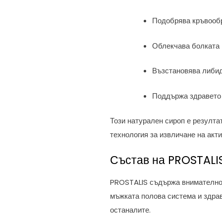
Подобрява кръвообр
Облекчава болката 
Възстановява либид
Поддържа здравето 
Този натурален сироп е резулт
технология за извличане на акт
Състав на PROSTALI
PROSTALIS съдържа внимателн
мъжката полова система и здрав
останалите.