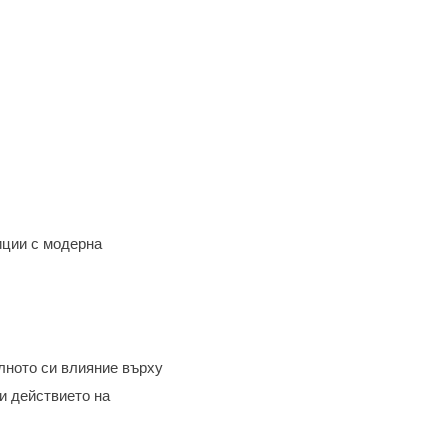
иции с модерна
елното си влияние върху
ли действието на