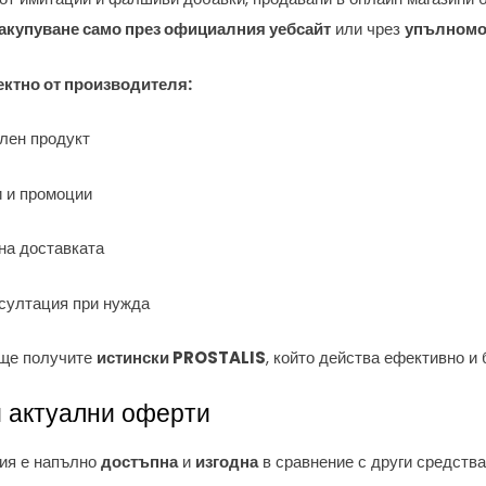
акупуване само през официалния уебсайт
или чрез
упълномо
ктно от производителя:
ален продукт
 и промоции
на доставката
султация при нужда
е ще получите
истински PROSTALIS
, който действа ефективно и 
и актуални оферти
ия е напълно
достъпна
и
изгодна
в сравнение с други средств