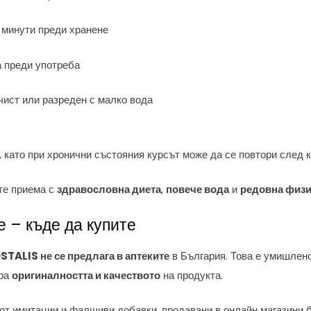
 минути преди хранене
 преди употреба
чист или разреден с малко вода
, като при хронични състояния курсът може да се повтори след к
те приема с
здравословна диета
,
повече вода
и
редовна физи
е – къде да купите
STALIS не се предлага в аптеките
в България. Това е умишлен
ира
оригиналността и качеството
на продукта.
от имитации и фалшиви добавки, продавани в онлайн магазини б