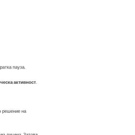
ратка пауза.
ческа активност
.
о решение на
ез лиценз. Затова