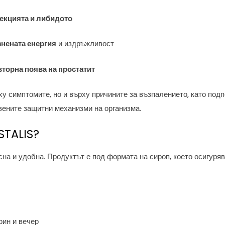
екцията и либидото
нената енергия
и издръжливост
вторна поява на простатит
у симптомите, но и върху причините за възпалението, като под
вените защитни механизми на организма.
STALIS?
сна и удобна. Продуктът е под формата на сироп, което осигуря
рин и вечер