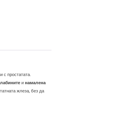
и с простатата.
слабините
и
намалена
татната жлеза, без да