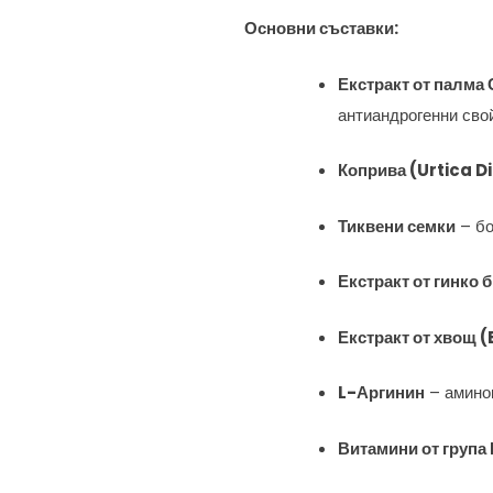
Основни съставки:
Екстракт от палма
антиандрогенни сво
Коприва (Urtica D
Тиквени семки
– бо
Екстракт от гинко 
Екстракт от хвощ
L-Аргинин
– аминок
Витамини от група 