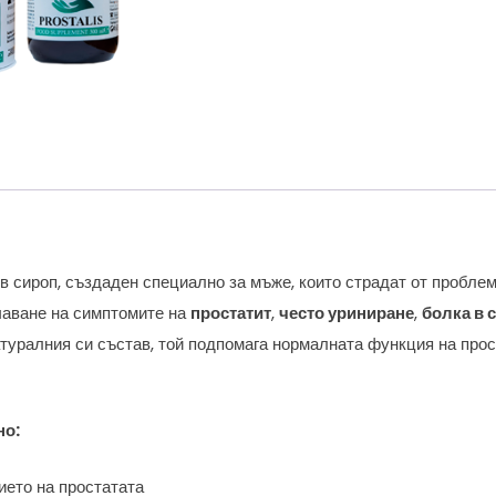
в сироп, създаден специално за мъже, които страдат от проблем
чаване на симптомите на
простатит
,
често уриниране
,
болка в 
атуралния си състав, той подпомага нормалната функция на прос
но:
ето на простатата