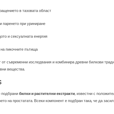
ащението в тазовата област
и паренето при уриниране
ото и сексуалната енергия
на пикочните пътища
ат от съвременни изследвания и комбинира древни билкови трад
ивни вещества.
S
о подбрани
билки и растителни екстракти
, известни с положит
ето на простатата. Всеки компонент е подбран така, че да заси