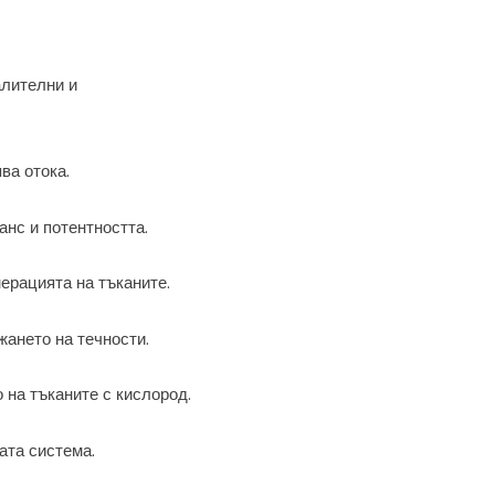
алителни и
ва отока.
анс и потентността.
ерацията на тъканите.
ането на течности.
 на тъканите с кислород.
ата система.