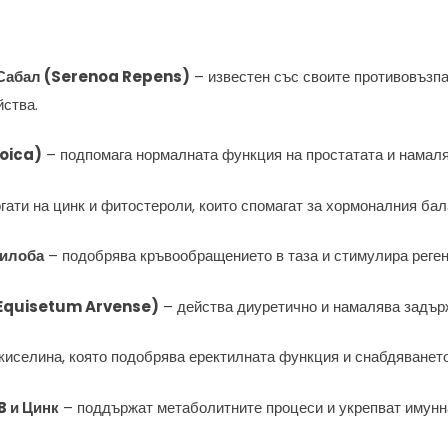
 Сабал (Serenoa Repens)
– известен със своите противовъзп
йства.
ioica)
– подпомага нормалната функция на простатата и намаля
гати на цинк и фитостероли, които спомагат за хормоналния бал
билоба
– подобрява кръвообращението в таза и стимулира реген
 (Equisetum Arvense)
– действа диуретично и намалява задърж
иселина, която подобрява еректилната функция и снабдяването
B и Цинк
– поддържат метаболитните процеси и укрепват имунн