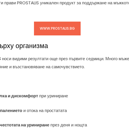
ти прави PROSTALIS уникален продукт за поддържане на мъжкото
WWW.PROSTALIS.BG
върху организма
S
носи видими резултати още през първите седмици. Много мъже
яние и възстановяване на самочувствието.
лка и дискомфорт
при уриниране
зпалението
и отока на простатата
честотата на уриниране
през деня и нощта