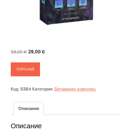
Original
Текущата
58,00
€
29,00
€
price
цена
was:
е:
ПОРЪЧАЙ
58,00 €.
29,00 €.
Код:
9384
Категория:
Витаминен комплекс
Описание
Описание