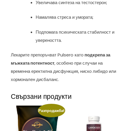
Увеличава синтеза на тестостерон;
Намалява стреса и умората;
Подпомага психическата стабилност и
увереността.
Лекарите препоръчват Pulsero като
подкрепа за
мъжката потентност
, особено при случаи на
временна еректилна дисфункция, ниско либидо или
хормонален дисбаланс.
Свързани продукти
Разпродажба!