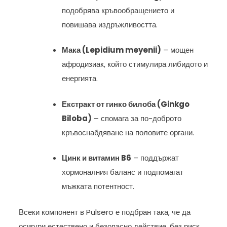
подобрява кръвообращението и
повишава издръжливостта.
Мака (Lepidium meyenii)
– мощен
афродизиак, който стимулира либидото и
енергията.
Екстракт от гинко билоба (Ginkgo
Biloba)
– спомага за по-доброто
кръвоснабдяване на половите органи.
Цинк и витамин B6
– поддържат
хормоналния баланс и подпомагат
мъжката потентност.
Всеки компонент в Pulsero е подбран така, че да
осигури естествено и безопасно действие, без риск