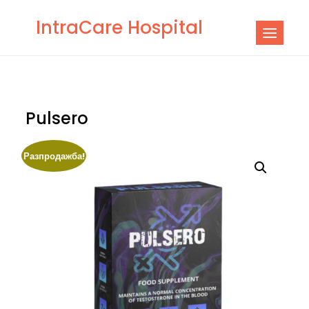
Skip
IntraCare Hospital
to
content
Pulsero
Разпродажба!