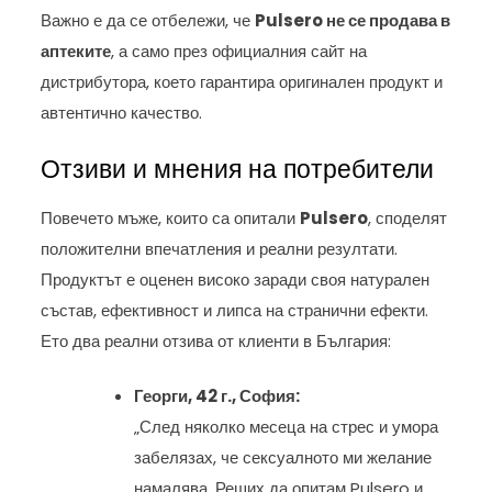
Важно е да се отбележи, че
Pulsero не се продава в
аптеките
, а само през официалния сайт на
дистрибутора, което гарантира оригинален продукт и
автентично качество.
Отзиви и мнения на потребители
Повечето мъже, които са опитали
Pulsero
, споделят
положителни впечатления и реални резултати.
Продуктът е оценен високо заради своя натурален
състав, ефективност и липса на странични ефекти.
Ето два реални отзива от клиенти в България:
Георги, 42 г., София:
„След няколко месеца на стрес и умора
забелязах, че сексуалното ми желание
намалява. Реших да опитам Pulsero и