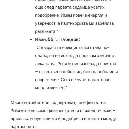
още след първата седмица усетих
подобрение. Имам повече енергия и
увереност, а партньорката ми забеляза
разликата!“
Иван, 55 г., Пловдив:
„С възрастта ерекцията ми стана по-
слаба, но не исках да ползвам химични
лекарства. Pulsero ме изненада приятно
– естествено действие, без главоболие и
напрежение. Сега се чувствам отново
млад и жизнен.“
Много потребители подчертават, че ефектът на
Pulsero е не само физически, но и психологически –
връща самочувствието и подобрява връзката между
партньорите.