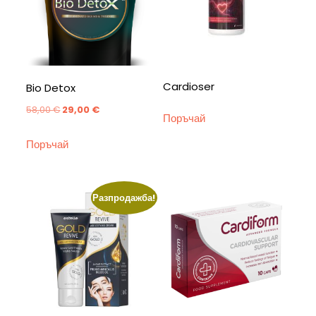
Cardioser
Bio Detox
Original
Текущата
58,00
€
29,00
€
Поръчай
price
цена
Поръчай
was:
е:
58,00 €.
29,00 €.
Разпродажба!