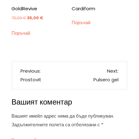
GoldRevive
Cardiform
Original
Текущата
70,00
€
35,00
€
Поръчай
price
цена
Поръчай
was:
е:
70,00 €.
35,00 €.
Н
Previous:
Next:
а
Prostovit
Pulsero gel
в
и
Вашият коментар
г
а
Вашият имейл адрес няма да бъде публикуван.
ц
Задължителните полета са отбелязани с
*
и