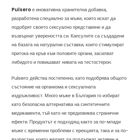
Pulsero
е иновативна хранителна добавка,
разработена специално за мъже, които искат да
подобрят своето сексуално представяне и да
възвърнат увереността си. Капсулите са създадени
на базата на натурални съставки, които стимулират
притока на кръв към половите органи, засилват
либидото и повишават нивата на тестостерон.
Pulsero действа постепенно, като подобрява общото
състояние на организма и сексуалната
издръжливост. Много мъже в България го избират
като безопасна алтернатива на синтетичните
медикаменти, тъй като не предизвиква странични
ефекти. Продуктът е подходящ както за по-млади
мъже с временни проблеми с ерекцията, така и за по-
възрастни, които желаят да поддържат активен и